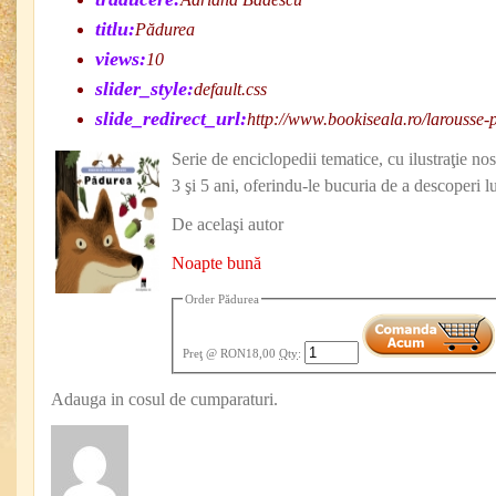
titlu:
Pădurea
views:
10
slider_style:
default.css
slide_redirect_url:
http://www.bookiseala.ro/larousse
Serie de enciclopedii tematice, cu ilustraţie nos
3 şi 5 ani, oferindu-le bucuria de a descoperi 
De acelaşi autor
Noapte bună
Order Pădurea
Preţ
@ RON18,00
Qty
:
Adauga in cosul de cumparaturi.