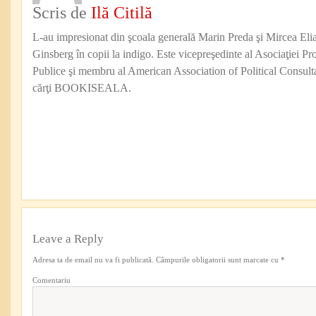
Scris de
Ilă Citilă
L-au impresionat din şcoala generală Marin Preda şi Mircea Eli
Ginsberg în copii la indigo. Este vicepreşedinte al Asociaţiei Pro
Publice şi membru al American Association of Political Consul
cărţi BOOKISEALA.
Leave a Reply
Adresa ta de email nu va fi publicată.
Câmpurile obligatorii sunt marcate cu
*
Comentariu