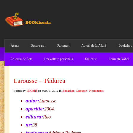
Acasa
Despre noi
Parteneri
Autori de la A la Z
Bookshop
Colecţia de Artă
Dezvoltare personală
Educatie
Laureaţi Nobel
Larousse – Pădurea
Posted by
Ilă Citilă
on mart. 1, 2012 in
Bookshop
,
Larousse
|
0 comments
autor:
Larousse
aparitie:
2004
editura:
Rao
nr:
38
traducere:
Adriana Badescu