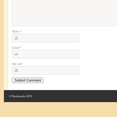
Nume
*
Email
*
Site web
© Bookiseala 2026