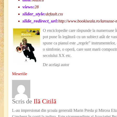
views:
28
slider_style:
default.css
slide_redirect_url:
http://www.bookiseala.ro/larousse
O enciclopedie care răspunde la numeroase într
pot pune în legătură cu un subiect atât de va
spune ca pianul este „regele” instrumentelor, 
o simfonie, o operă, care sunt marii compozito
secolului XX etc.
De acelaşi autor
Meseriile
Scris de
Ilă Citilă
L-au impresionat din şcoala generală Marin Preda şi Mircea Eli
Ginsberg în copii la indigo. Este vicepreşedinte al Asociaţiei Pro