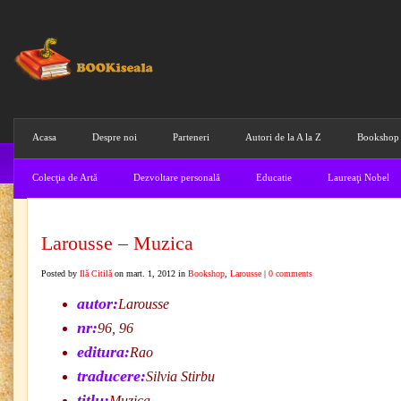
Acasa
Despre noi
Parteneri
Autori de la A la Z
Bookshop
Colecţia de Artă
Dezvoltare personală
Educatie
Laureaţi Nobel
Larousse – Muzica
Posted by
Ilă Citilă
on mart. 1, 2012 in
Bookshop
,
Larousse
|
0 comments
autor:
Larousse
nr:
96, 96
editura:
Rao
traducere:
Silvia Stirbu
titlu:
Muzica