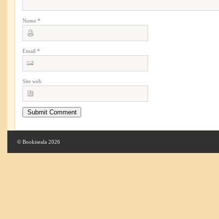
Nume
*
Email
*
Site web
© Bookiseala 2026