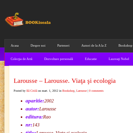
Acasa
Despre noi
Parteneri
Autori de la A la Z
Bookshop
Colecţia de Artă
Dezvoltare personală
Educatie
Laureaţi Nobel
Larousse – Larousse. Viaţa şi ecologia
Posted by
Ilă Citilă
on mart. 1, 2012 in
Bookshop
,
Larousse
|
0 comments
aparitie:
2002
autor:
Larousse
editura:
Rao
nr:
143
titlu:
Larousse. Viaţa şi ecologia