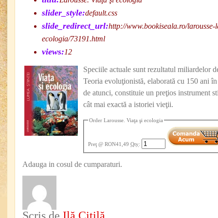
slider_style:
default.css
slide_redirect_url:
http://www.bookiseala.ro/larousse-l
ecologia/73191.html
views:
12
Speciile actuale sunt rezultatul miliardelor d
Teoria evoluţionistă, elaborată cu 150 ani în
de atunci, constituie un preţios instrument sti
cât mai exactă a istoriei vieţii.
Order Larousse. Viaţa şi ecologia
Preţ
@ RON41,49
Qty
:
Adauga in cosul de cumparaturi.
Scris de
Ilă Citilă