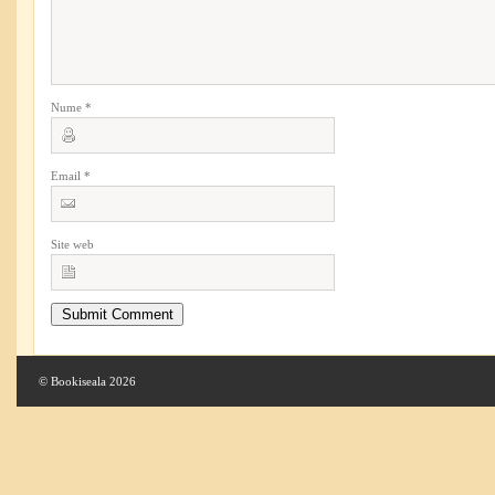
Nume
*
Email
*
Site web
© Bookiseala 2026