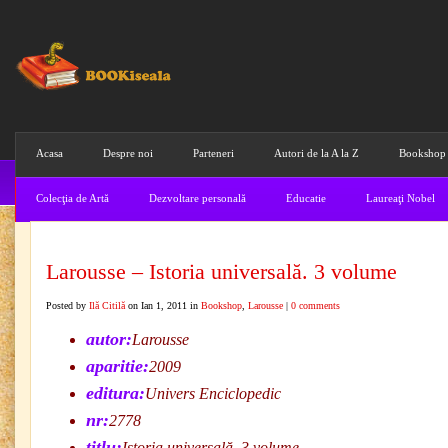
Acasa
Despre noi
Parteneri
Autori de la A la Z
Bookshop
Colecţia de Artă
Dezvoltare personală
Educatie
Laureaţi Nobel
Larousse – Istoria universală. 3 volume
Posted by
Ilă Citilă
on Ian 1, 2011 in
Bookshop
,
Larousse
|
0 comments
autor:
Larousse
aparitie:
2009
editura:
Univers Enciclopedic
nr:
2778
titlu:
Istoria universală. 3 volume