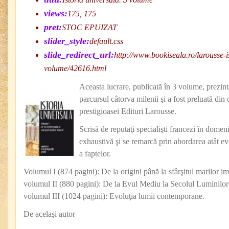
views:
175, 175
pret:
STOC EPUIZAT
slider_style:
default.css
slide_redirect_url:
http://www.bookiseala.ro/larousse-i
volume/42616.html
Aceasta lucrare, publicată în 3 volume, prezint
parcursul câtorva milenii şi a fost preluată din
prestigioasei Edituri Larousse.
Scrisă de reputaţi specialişti francezi în domeni
exhaustivă şi se remarcă prin abordarea atât eve
a faptelor.
Volumul I (874 pagini): De la origini până la sfârşitul marilor im
volumul II (880 pagini): De la Evul Mediu la Secolul Luminilor
volumul III (1024 pagini): Evoluţia lumii contemporane.
De acelaşi autor