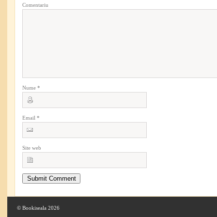
Comentariu
Nume
*
Email
*
Site web
© Bookiseala 2026