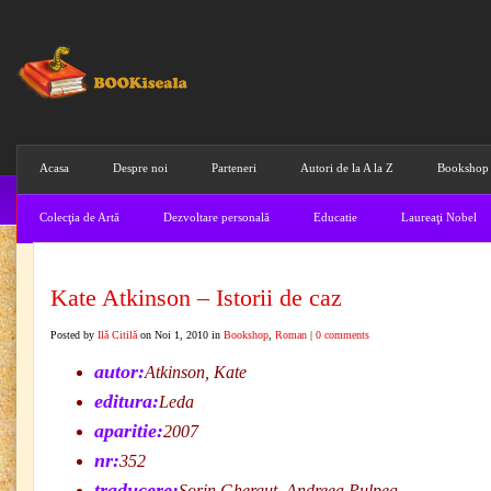
Acasa
Despre noi
Parteneri
Autori de la A la Z
Bookshop
Colecţia de Artă
Dezvoltare personală
Educatie
Laureaţi Nobel
Kate Atkinson – Istorii de caz
Posted by
Ilă Citilă
on Noi 1, 2010 in
Bookshop
,
Roman
|
0 comments
autor:
Atkinson, Kate
editura:
Leda
aparitie:
2007
nr:
352
traducere:
Sorin Ghergut, Andreea Pulpea