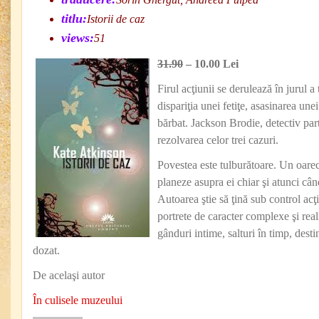
titlu:
Istorii de caz
views:
51
31.90
– 10.00 Lei
Firul acţiunii se derulează în jurul a 
dispariţia unei fetiţe, asasinarea une
bărbat. Jackson Brodie, detectiv part
rezolvarea celor trei cazuri.
Povestea este tulburătoare. Un oarec
planeze asupra ei chiar şi atunci când
Autoarea ştie să ţină sub control ac
portrete de caracter complexe şi reali
gânduri intime, salturi în timp, desti
dozat.
De acelaşi autor
În culisele muzeului