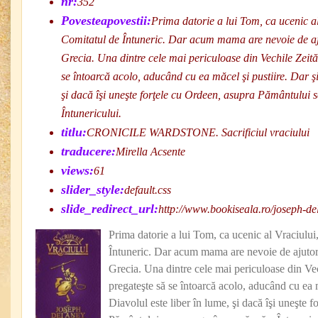
nr:
352
Povesteapovestii:
Prima datorie a lui Tom, ca ucenic al
Comitatul de Întuneric. Dar acum mama are nevoie de ajut
Grecia. Una dintre cele mai periculoase din Vechile Zeită
se întoarcă acolo, aducând cu ea măcel şi pustiire. Dar şi
şi dacă îşi uneşte forţele cu Ordeen, asupra Pământului 
Întunericului.
titlu:
CRONICILE WARDSTONE. Sacrificiul vraciului
traducere:
Mirella Acsente
views:
61
slider_style:
default.css
slide_redirect_url:
http://www.bookiseala.ro/joseph-d
Prima datorie a lui Tom, ca ucenic al Vraciului
Întuneric. Dar acum mama are nevoie de ajutorul
Grecia. Una dintre cele mai periculoase din Vec
pregateşte să se întoarcă acolo, aducând cu ea m
Diavolul este liber în lume, şi dacă îşi uneşte 