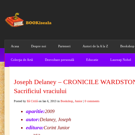
Acasa
Despre noi
Parteneri
Autori de la A la Z
Bookshop
Colecţia de Artă
Dezvoltare personală
Educatie
Laureaţi Nobel
Joseph Delaney – CRONICILE WARDSTO
Sacrificiul vraciului
Posted by
Ilă Citilă
on Ian 6, 2013 in
Bookshop
,
Junior
|
0 comments
aparitie:
2009
autor:
Delaney, Joseph
editura:
Corint Junior