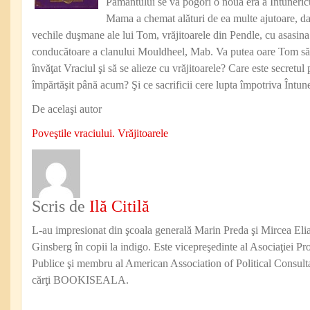
Pământului se va pogorî o nouă eră a Întuneric
Mama a chemat alături de ea multe ajutoare, dar
vechile duşmane ale lui Tom, vrăjitoarele din Pendle, cu asasina
conducătoare a clanului Mouldheel, Mab. Va putea oare Tom să 
învăţat Vraciul şi să se alieze cu vrăjitoarele? Care este secretul
împărtăşit până acum? Şi ce sacrificii cere lupta împotriva Întun
De acelaşi autor
Poveştile vraciului. Vrăjitoarele
Scris de
Ilă Citilă
L-au impresionat din şcoala generală Marin Preda şi Mircea Eli
Ginsberg în copii la indigo. Este vicepreşedinte al Asociaţiei Pro
Publice şi membru al American Association of Political Consul
cărţi BOOKISEALA.