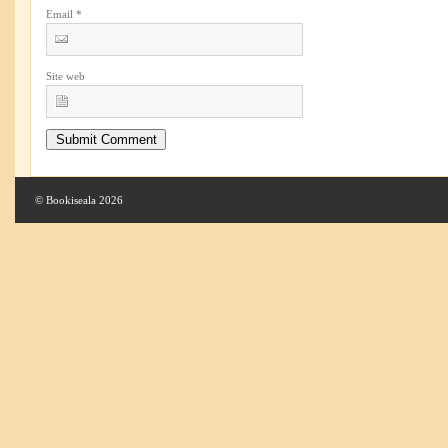
Email
*
Site web
© Bookiseala 2026