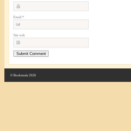
Email
*
Site web
© Bookiseala 2026