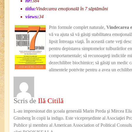
nr:
384
titlu:
Vindecarea emoţională în 7 săptămâni
views:
34
Prin formule complet naturale,
Vindecarea e
vă va ajuta să vă găsiţi stabilitatea emoţional
lipsit întreaga viaţă. În această carte veţi de
pentru depistarea simptomelor tulburărilor em
comportamentale; să recunoaşteţi indiciile min
dezechilibre biochimice; să găsiţi un medic c
alimentele potrivite pentru a avea un echilib
Scris de
Ilă Citilă
L-au impresionat din şcoala generală Marin Preda şi Mircea Eli
Ginsberg în copii la indigo. Este vicepreşedinte al Asociaţiei Pro
Publice şi membru al American Association of Political Consul