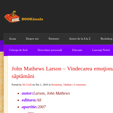
Acasa
Despre noi
Parteneri
Autori de la A la Z
Bookshop
Colecţia de Artă
Dezvoltare personală
Educatie
Laureaţi Nobel
John Mathews Larson – Vindecarea emoţiona
săptămâni
Posted by
Ilă Citilă
on Noi 1, 2010 in
Bookshop
,
Sănătate
|
0 comments
autor:
Larson, John Mathews
editura:
All
aparitie:
2007