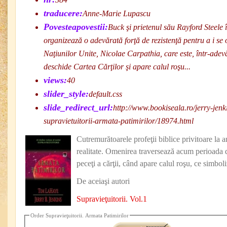
traducere:
Anne-Marie Lupascu
Povesteapovestii:
Buck şi prietenul său Rayford Steele î
organizează o adevărată forţă de rezistenţă pentru a i se
Naţiunilor Unite, Nicolae Carpathia, care este, într-adevă
deschide Cartea Cărţilor şi apare calul roşu...
views:
40
slider_style:
default.css
slide_redirect_url:
http://www.bookiseala.ro/jerry-jenk
supravietuitorii-armata-patimirilor/18974.html
Cutremurătoarele profeţii biblice privitoare la a
realitate. Omenirea traversează acum perioada d
peceţi a cărţii, când apare calul roşu, ce simbol
De aceiaşi autori
Supravieţuitorii. Vol.1
Order Supravieţuitorii. Armata Patimirilor