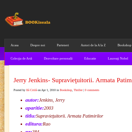
Acasa
Despre noi
Parteneri
Autori de la A la Z
Bookshop
Colecţia de Artă
Dezvoltare personală
Educatie
Laureaţi Nobel
Jerry Jenkins- Supravieţuitorii. Armata Patimi
Posted by
Ilă Citilă
on Apr 1, 2010 in
Bookshop
,
Thriller
|
0 comments
autor:
Jenkins, Jerry
aparitie:
2003
titlu:
Supravieţuitorii. Armata Patimirilor
editura:
Rao
nr:
384