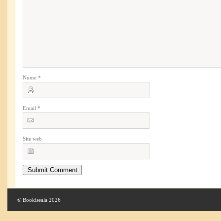
Nume
*
Email
*
Site web
© Bookiseala 2026