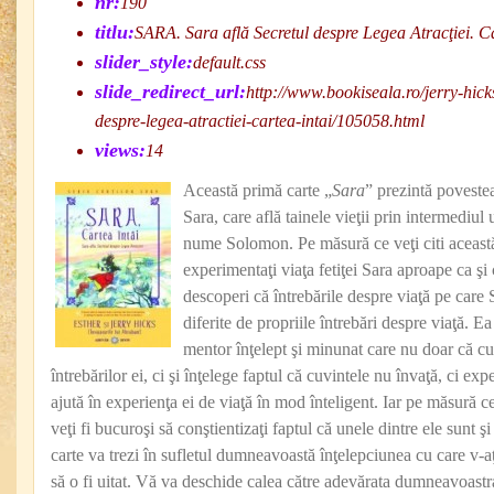
nr:
190
titlu:
SARA. Sara află Secretul despre Legea Atracţiei. Ca
slider_style:
default.css
slide_redirect_url:
http://www.bookiseala.ro/jerry-hick
despre-legea-atractiei-cartea-intai/105058.html
views:
14
Această primă carte „
Sara
” prezintă poveste
Sara, care află tainele vieţii prin intermediul 
nume Solomon. Pe măsură ce veţi citi această
experimentaţi viaţa fetiţei Sara aproape ca şi 
descoperi că întrebările despre viaţă pe care 
diferite de propriile întrebări despre viaţă. E
mentor înţelept şi minunat care nu doar că cu
întrebărilor ei, ci şi înţelege faptul că cuvintele nu învaţă, ci e
ajută în experienţa ei de viaţă în mod înteligent. Iar pe măsură ce
veţi fi bucuroşi să conştientizaţi faptul că unele dintre ele sunt
carte va trezi în sufletul dumneavoastă înţelepciunea cu care v-aţ
să o fi uitat. Vă va deschide calea către adevărata dumneavoastra 