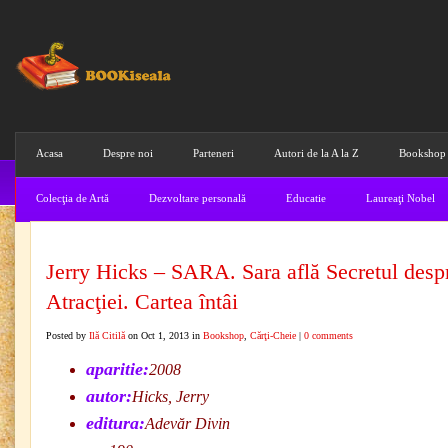
Acasa
Despre noi
Parteneri
Autori de la A la Z
Bookshop
Colecţia de Artă
Dezvoltare personală
Educatie
Laureaţi Nobel
Jerry Hicks – SARA. Sara află Secretul desp
Atracţiei. Cartea întâi
Posted by
Ilă Citilă
on Oct 1, 2013 in
Bookshop
,
Cărţi-Cheie
|
0 comments
aparitie:
2008
autor:
Hicks, Jerry
editura:
Adevăr Divin