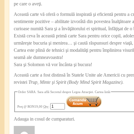
pe care o aveţi.
Această carte vă oferă o formulă inspirată şi eficientă pentru a cr
sentimente pozitive – abilitate izvorâtă din povestea înalţătoare a
curioase numită Sara şi a învăţătorului ei spiritual, înfăţişat d
Există ceva în această primă carte Sara pentru orice copil, adole
urmăreşte bucuria şi menirea… şi caută răspunsuri despre viaţă, 
Cartea este plină de tehnici şi modalităţi pentru împlinirea visur
seamă ale dumneavoastra!
Sara şi Solomon vă vor încânta şi bucura!
Această carte a fost distinsă în Statele Unite ale Americii cu pr
revistei
Trup, Minte şi Spirit (Body Mind Spirit Magazine).
Order SARA. Sara află Secretul despre Legea Atracţiei. Cartea întâi
Preţ
@ RON19,00
Qty
:
Adauga in cosul de cumparaturi.