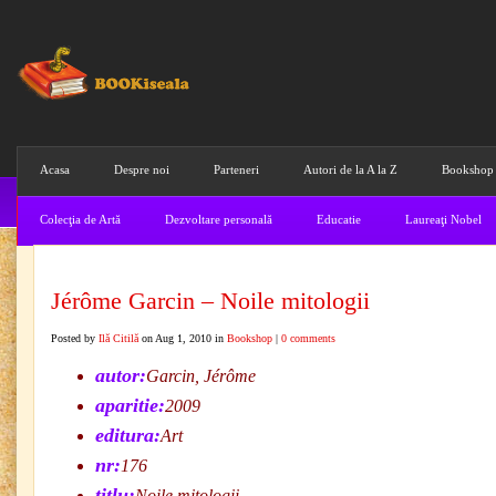
Acasa
Despre noi
Parteneri
Autori de la A la Z
Bookshop
Colecţia de Artă
Dezvoltare personală
Educatie
Laureaţi Nobel
Jérôme Garcin – Noile mitologii
Posted by
Ilă Citilă
on Aug 1, 2010 in
Bookshop
|
0 comments
autor:
Garcin, Jérôme
aparitie:
2009
editura:
Art
nr:
176
titlu:
Noile mitologii