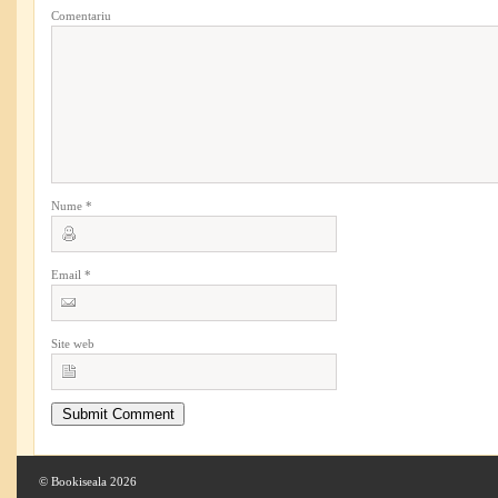
Comentariu
Nume
*
Email
*
Site web
© Bookiseala 2026