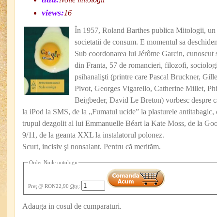
views:
16
În 1957, Roland Barthes publica Mitologii, un s
societatii de consum. E momentul sa deschidem
Sub coordonarea lui Jérôme Garcin, cunoscut sc
din Franta, 57 de romancieri, filozofi, sociologi
psihanalişti (printre care Pascal Bruckner, Gil
Pivot, Georges Vigarello, Catherine Millet, Phi
Beigbeder, David Le Breton) vorbesc despre c
la iPod la SMS, de la „Fumatul ucide” la plasturele antitabagic, 
trupul dezgolit al lui Emmanuelle Béart la Kate Moss, de la Goo
9/11, de la geanta XXL la instalatorul polonez.
Scurt, incisiv şi nonsalant. Pentru că merităm.
Order Noile mitologii
Preţ
@ RON22,90
Qty
:
Adauga in cosul de cumparaturi.