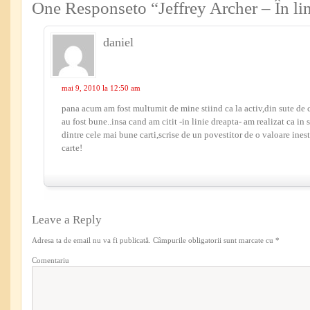
One Responseto “Jeffrey Archer – În lin
daniel
mai 9, 2010 la 12:50 am
pana acum am fost multumit de mine stiind ca la activ,din sute de c
au fost bune..insa cand am citit -in linie dreapta- am realizat ca in 
dintre cele mai bune carti,scrise de un povestitor de o valoare ines
carte!
Leave a Reply
Adresa ta de email nu va fi publicată.
Câmpurile obligatorii sunt marcate cu
*
Comentariu