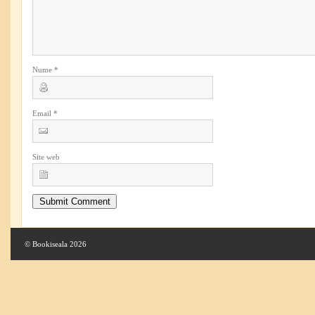
Nume
*
Email
*
Site web
© Bookiseala 2026