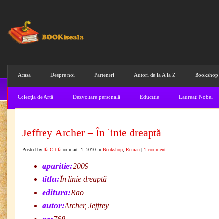
Acasa
Despre noi
Parteneri
Autori de la A la Z
Bookshop
Colecţia de Artă
Dezvoltare personală
Educatie
Laureaţi Nobel
Jeffrey Archer – În linie dreaptă
Posted by
Ilă Citilă
on mart. 1, 2010 in
Bookshop
,
Roman
|
1 comment
aparitie:
2009
titlu:
În linie dreaptă
editura:
Rao
autor:
Archer, Jeffrey
nr:
768