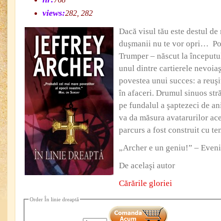
views:
282, 282
Dacă visul tău este destul de
duşmanii nu te vor opri… Pov
Trumper – născut la începutul
unul dintre cartierele nevoia
povestea unui succes: a reuşit
în afaceri. Drumul sinuos str
pe fundalul a şaptezeci de an
va da măsura avatarurilor aces
parcurs a fost construit cu ten
„Archer e un geniu!” – Even
De acelaşi autor
Cărările gloriei
Order În linie dreaptă