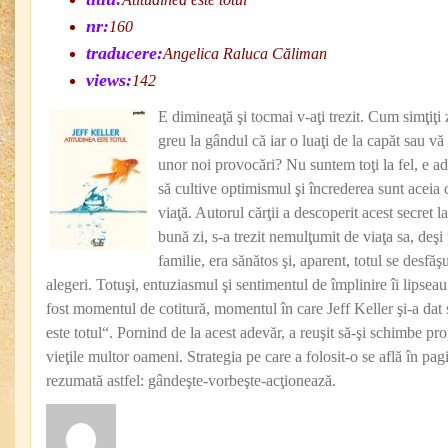
nr:
160
traducere:
Angelica Raluca Căliman
views:
142
E dimineaţă şi tocmai v-aţi trezit. Cum simţiţi
greu la gândul că iar o luaţi de la capăt sau v
unor noi provocări? Nu suntem toţi la fel, e ad
să cultive optimismul şi încrederea sunt aceia 
viaţă. Autorul cărţii a descoperit acest secret l
bună zi, s-a trezit nemulţumit de viaţa sa, deşi
familie, era sănătos şi, aparent, totul se desfă
alegeri. Totuşi, entuziasmul şi sentimentul de împlinire îi lipsea
fost momentul de cotitură, momentul în care Jeff Keller şi-a dat 
este totul“. Pornind de la acest adevăr, a reuşit să-şi schimbe pro
vieţile multor oameni. Strategia pe care a folosit-o se află în pagin
rezumată astfel: gândeşte-vorbeşte-acţionează.