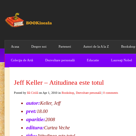
Acasa
Despre noi
Parteneri
Autori de la A la Z
Bookshop
Colecţia de Artă
Dezvoltare personală
Educatie
Laureaţi Nobel
Jeff Keller – Atitudinea este totul
Posted by
Ilă Citilă
on Apr 1, 2010 in
Bookshop
,
Dezvoltare personală
|
0 comments
autor:
Keller, Jeff
pret:
18.00
aparitie:
2008
editura:
Curtea Veche
titlu:
Atitudinea este totul