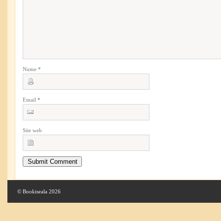
Nume
*
Email
*
Site web
© Bookiseala 2026