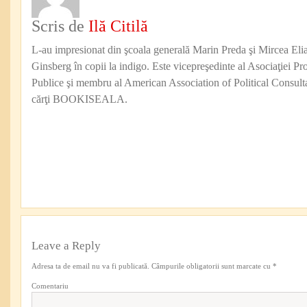
Scris de
Ilă Citilă
L-au impresionat din şcoala generală Marin Preda şi Mircea Eli
Ginsberg în copii la indigo. Este vicepreşedinte al Asociaţiei Pro
Publice şi membru al American Association of Political Consul
cărţi BOOKISEALA.
Leave a Reply
Adresa ta de email nu va fi publicată.
Câmpurile obligatorii sunt marcate cu
*
Comentariu