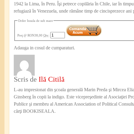
1942 la Lima, în Peru. Îşi petrece copilăria în Chile, iar în timpul
refugiază în Venezuela, unde rămâne timp de cincisprezece ani şi
Order Insula de sub mare
Preţ
@ RON38,00
Qty
:
Adauga in cosul de cumparaturi.
Scris de
Ilă Citilă
L-au impresionat din şcoala generală Marin Preda şi Mircea Eli
Ginsberg în copii la indigo. Este vicepreşedinte al Asociaţiei Pro
Publice şi membru al American Association of Political Consul
cărţi BOOKISEALA.