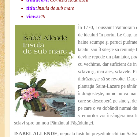
titlu:
Insula de sub mare
views:
49
În 1770, Toussaint Valmorain d
de idealuri în portul Le Cap, a
haine scumpe şi peruci pudrate.
tatălui său îl sileşte să renunţe
devine repede un plantator, po
cu vechime, dar suficient de i
sclavii şi, mai ales, sclavele. P
îndrăzneşte să se revolte. Dar,
plantaţia Saint-Lazare pe tână
îndrăgosteşte, nimic nu va mai 
care se descoperă pe sine şi de
pe care o va dobândi numai du
vremurilor vor însângera insula
sclavi spre un nou Pământ al Făgăduinţei.
ISABEL ALLENDE
, nepoata fostului preşedinte chilian Salv