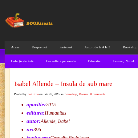
Acasa
Despre noi
Parteneri
Autori de la A la Z
Bookshop
Colecţia de Artă
Dezvoltare personală
Educatie
Laureaţi Nobel
Isabel Allende – Insula de sub mare
Posted by
Ilă Citilă
on Feb 26, 2015 in
Bookshop
,
Roman
|
0 comments
aparitie:
2015
editura:
Humanitas
autor:
Allende, Isabel
nr:
396
traducere:
Cornelia Radulescu