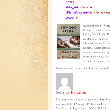
nr:
663
slider_style:
default.css
slide_redirect_url:
http://www.bookisea
views:
520
Agonie şi extaz – Viaţ
Renaşterii italiene. Nu
Rafael, Brunelleschi, Do
Girolamo Savonarola, fa
tulburată, în care în fru
supremă. Acesta este fu
celui mai renumit sculp
coordonatele vieţii de a
permanentă căutare a ace
Poate cam mulţi ne-am făcut impresii despre Mic
Scris de
Ilă Citilă
L-au impresionat din şcoala generală Marin Pred
vicepreşedinte al Asociaţiei Profesioniştilor de
Coordonează blogul de cărţi BOOKISEALA.