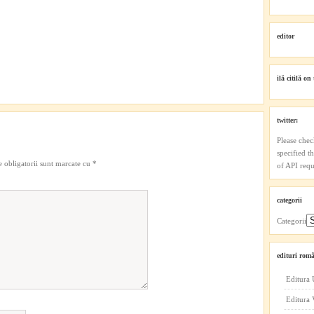
editor
ilă citilă on 
twitter:
Please chec
specified t
 obligatorii sunt marcate cu
*
of API reque
categorii
Categorii
edituri româ
Editura 
Editura