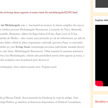
la.ro/irving-stone-agonie-si-extaz-viata-lui-michelangelo/62345.html
bogdan lefte
a lui Michelangelo
este o fascinantă incursiune în lumea artiştilor din epoca
me celebre precum Michelangelo Buonarroti, Leonardo da Vinci, Botticelli,
natello, Bramante, alături de Papa Iulius al II-lea, Papa Leon al X-lea,
milia de Medici – dau contur unei perioade pe cât de înfloritoare, pe atât de
ntea Italiei, aflată în plina expansiune culturală, guverna Papa, ca autoritate
ndalul pe care
Irving Stone
construieşte povestea (adevărată, atestată istoric)
tor din lume, Michelangelo Buonarroti. Titlul trasează în maniera autentică
rtist a lui Michelangelo, trăirile sale pendulând mereu între agonie şi extaz, o
lei sculpturi care să grăiască prin tăcerea ei.
helangelo, doar citind această carte. Ficţiune pură.
a şi Mircea Eliade. Avea poemele lui Ginsberg în copii la indigo. Este
Bunătărie.r
 Relaţii Publice şi membru al American Association of Political Consultants.