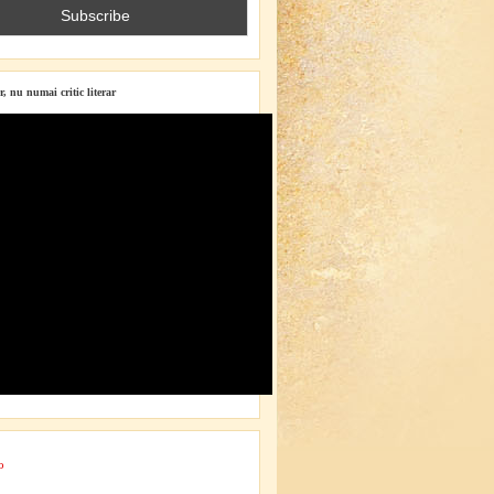
r, nu numai critic literar
o