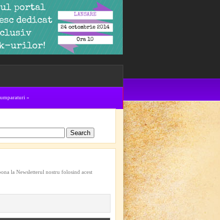
cumparaturi
»
bona la Newsletterul nostru folosind acest