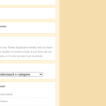
twitter
k your Twitter Application details, that you have
he number of tweets to load, if you have ran out
sts, or if your account is set to private
neşti
Universitară
 Vremea