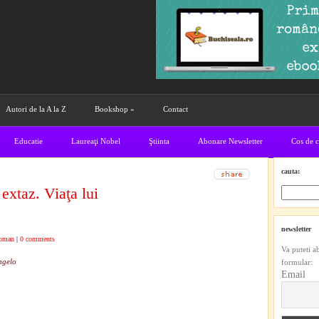
Autori de la A la Z
Bookshop
»
Contact
Educatie
Laureaţi Nobel
Ştiinta
Abonare Newsletter
Cos de 
cauta:
extaz. Viaţa lui
newsletter
oman
|
0 comments
Va puteti a
ngelo
formular:
Email