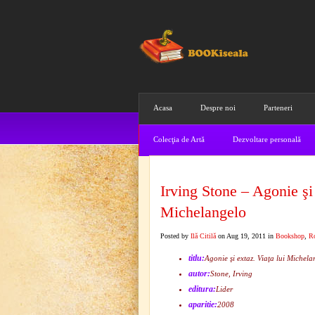
Acasa
Despre noi
Parteneri
Colecţia de Artă
Dezvoltare personală
Irving Stone – Agonie şi 
Michelangelo
Posted by
Ilă Citilă
on Aug 19, 2011 in
Bookshop
,
R
titlu:
Agonie şi extaz. Viaţa lui Michela
autor:
Stone, Irving
editura:
Lider
aparitie:
2008