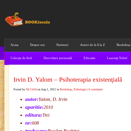
Acasa
Despre noi
Parteneri
Autori de la A la Z
Bookshop
Colecţia de Artă
Dezvoltare personală
Educatie
Laureaţi Nobel
Irvin D. Yalom – Psihoterapia existenţială
Posted by
Ilă Citilă
on Aug 1, 2012 in
Bookshop
,
Psihologie
|
0 comments
autor:
Yalom, D. Irvin
aparitie:
2010
editura:
Trei
nr:
608
traducere:
Bogdan Boghiţoi