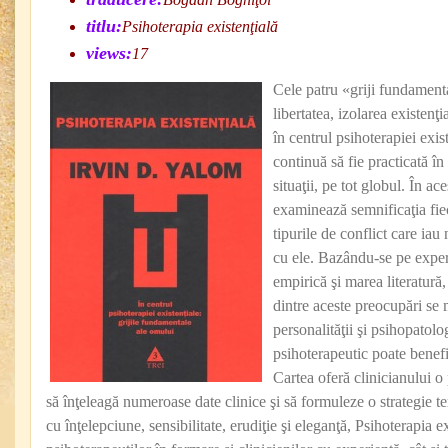
titlu:
Psihoterapia existenţială
views:
17
Cele patru «griji fundament
libertatea, izolarea existenţi
în centrul psihoterapiei exist
continuă să fie practicată î
situaţii, pe tot globul. În ac
examinează semnificaţia fiecă
tipurile de conflict care iau
cu ele. Bazându-se pe experi
empirică şi marea literatură
dintre aceste preocupări se 
personalităţii şi psihopatolo
psihoterapeutic poate benefi
Cartea oferă clinicianului o
să înţeleagă numeroase date clinice şi să formuleze o strategie te
cu înţelepciune, sensibilitate, erudiţie şi eleganţă, Psihoterapia e