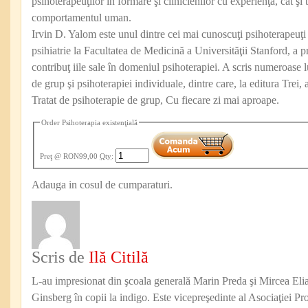
psihoterapeuţilor în formare şi clinicienilor cu experienţă, cât şi 
comportamentul uman.
Irvin D. Yalom este unul dintre cei mai cunoscuţi psihoterapeuţ
psihiatrie la Facultatea de Medicină a Universităţii Stanford, a p
contribuţ iile sale în domeniul psihoterapiei. A scris numeroase l
de grup şi psihoterapiei individuale, dintre care, la editura Trei,
Tratat de psihoterapie de grup, Cu fiecare zi mai aproape.
Order Psihoterapia existenţială
Preţ
@ RON99,00
Qty
:
Adauga in cosul de cumparaturi.
Scris de
Ilă Citilă
L-au impresionat din şcoala generală Marin Preda şi Mircea Eli
Ginsberg în copii la indigo. Este vicepreşedinte al Asociaţiei Pro