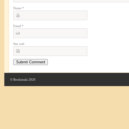
Nume
*
Email
*
Site web
© Bookiseala 2026