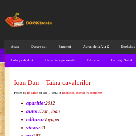
Acasa
Despre noi
Parteneri
Autori de la A la Z
Bookshop
Colecţia de Artă
Dezvoltare personală
Educatie
Laureaţi Nobel
Ioan Dan – Taina cavalerilor
Posted by
Ilă Citilă
on Dec 1, 2012 in
Bookshop
,
Roman
|
0 comments
aparitie:
2012
autor:
Dan, Ioan
editura:
Voyager
views:
20
nr:
387