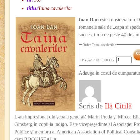
titlu:
Taina cavalerilor
Ioan Dan
este considerat un 
romanele sale de „capa si spa
succes, timp de peste 40 de ani
Order Taina cavalerilor
Preţ
@ RON35,00
Qty
:
Adauga in cosul de cumparatur
Scris de
Ilă Citilă
L-au impresionat din şcoala generală Marin Preda şi Mircea Eli
Ginsberg în copii la indigo. Este vicepreşedinte al Asociaţiei Pro
Publice şi membru al American Association of Political Consul
cărţi BOOKISEALA.