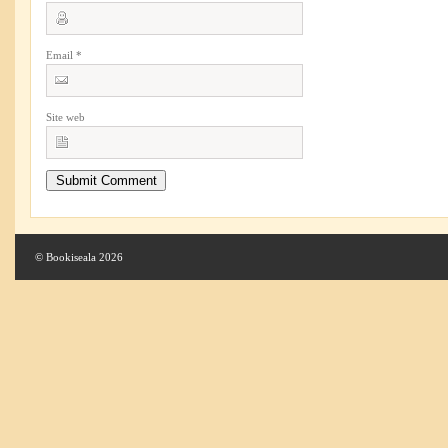
Email
*
Site web
© Bookiseala 2026