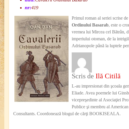
nr:
419
Primul roman al seriei scrise d
Ordinului Basarab
, este o cr
vremea lui Mircea cel Bătrân, d
imperiului otoman, de la intrigil
Adrianopole până la luptele pe
Scris de
Ilă Citilă
L-au impresionat din şcoala ge
Eliade. Avea poemele lui Ginsbe
vicepreşedinte al Asociaţiei Prof
Publice şi membru al American A
Consultants. Coordonează blogul de cărţi BOOKISEALA.