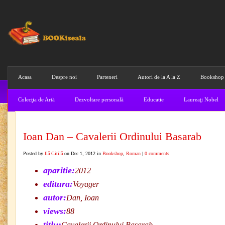
Acasa
Despre noi
Parteneri
Autori de la A la Z
Bookshop
Colecţia de Artă
Dezvoltare personală
Educatie
Laureaţi Nobel
Ioan Dan – Cavalerii Ordinului Basarab
Posted by
Ilă Citilă
on Dec 1, 2012 in
Bookshop
,
Roman
|
0 comments
aparitie:
2012
editura:
Voyager
autor:
Dan, Ioan
views:
88
titlu:
Cavalerii Ordinului Basarab