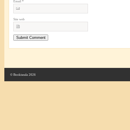
Email
*
Site web
© Bookiseala 2026