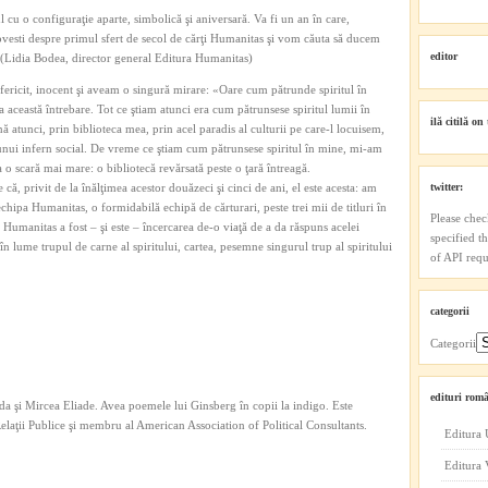
 cu o configuraţie aparte, simbolică şi aniversară. Va fi un an în care,
povesti despre primul sfert de secol de cărţi Humanitas şi vom căuta să ducem
editor
 (Lidia Bodea, director general Editura Humanitas)
ericit, inocent şi aveam o singură mirare: «Oare cum pătrunde spiritul în
această întrebare. Tot ce ştiam atunci era cum pătrunsese spiritul lumii în
ilă citilă on 
nă atunci, prin biblioteca mea, prin acel paradis al culturii pe care-l locuisem,
ul unui infern social. De vreme ce ştiam cum pătrunsese spiritul în mine, mi-am
a o scară mai mare: o bibliotecă revărsată peste o ţară întreagă.
că, privit de la înălţimea acestor douăzeci şi cinci de ani, el este acesta: am
twitter:
echipa Humanitas, o formidabilă echipă de cărturari, peste trei mii de titluri în
Please chec
e Humanitas a fost – şi este – încercarea de-o viaţă de a da răspuns acelei
specified t
e în lume trupul de carne al spiritului, cartea, pesemne singurul trup al spiritului
of API reque
categorii
Categorii
edituri româ
a şi Mircea Eliade. Avea poemele lui Ginsberg în copii la indigo. Este
 Relaţii Publice şi membru al American Association of Political Consultants.
Editura 
Editura