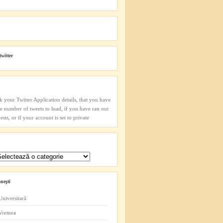
twitter
k your Twitter Application details, that you have
he number of tweets to load, if you have ran out
sts, or if your account is set to private
neşti
Universitară
 Vremea