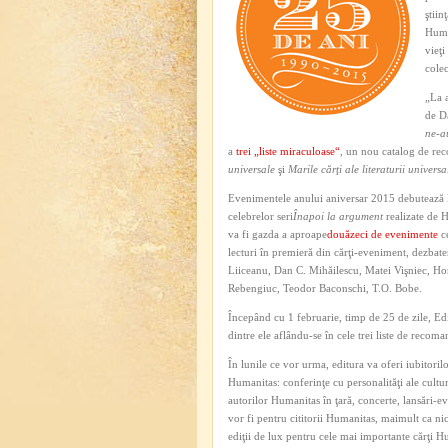
ştiin
Human
vieţi
colec
„La a
de D
ne-a
a
trei „liste miraculoase“
, un nou catalog de re
universale
şi
Marile cărţi ale literaturii universa
Evenimentele anului aniversar 2015 debutează la
celebrelor seri
Înapoi la argument
realizate de 
va fi gazda a aproape
douăzeci de evenimente
ce
lecturi în premieră din cărţi-eveniment, dezbater
Liiceanu, Dan C. Mihăilescu, Matei Vişniec, Ho
Rebengiuc, Teodor Baconschi, T.O. Bobe.
Începând cu 1 februarie, timp de 25 de zile, E
dintre ele aflându-se în cele trei liste de recom
În lunile ce vor urma, editura va oferi iubitoril
Humanitas: conferinţe cu personalităţi ale culturii
autorilor Humanitas în ţară, concerte, lansări-e
vor fi pentru cititorii Humanitas, maimult ca nici
ediţii de lux pentru cele mai importante cărţi Hu