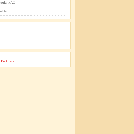
itorial RAO
ed.tv
 Facturare