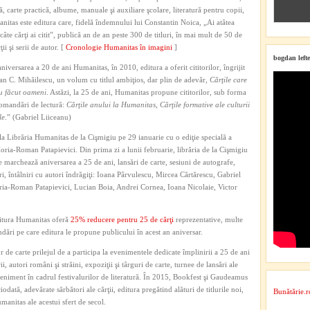
ţă, carte practică, albume, manuale şi auxiliare şcolare, literatură pentru copii,
itas este editura care, fidelă îndemnului lui Constantin Noica, „Ai atâtea
 câte cărţi ai citit”, publică an de an peste 300 de titluri, în mai mult de 50 de
ţii şi serii de autor. [
Cronologie Humanitas în imagini
]
bogdan lefte
niversarea a 20 de ani Humanitas, în 2010, editura a oferit cititorilor, îngrijit
an C. Mihăilescu, un volum cu titlul ambiţios, dar plin de adevăr,
Cărţile care
u făcut oameni
. Astăzi, la 25 de ani, Humanitas propune cititorilor, sub forma
comandări de lectură:
Cărţile anului la Humanitas
,
Cărţile formative ale culturii
le
.” (Gabriel Liiceanu)
 Librăria Humanitas de la Cişmigiu pe 29 ianuarie cu o ediţie specială a
Horia-Roman Patapievici. Din prima zi a lunii februarie, librăria de la Cişmigiu
 marchează aniversarea a 25 de ani, lansări de carte, sesiuni de autografe,
i, întâlniri cu autori îndrăgiţi: Ioana Pârvulescu, Mircea Cărtărescu, Gabriel
ria-Roman Patapievici, Lucian Boia, Andrei Cornea, Ioana Nicolaie, Victor
ditura Humanitas oferă
25% reducere pentru 25 de cărţi
reprezentative, multe
andări pe care editura le propune publicului în acest an aniversar.
or de carte prilejul de a participa la evenimentele dedicate împlinirii a 25 de ani
, autori români şi străini, expoziţii şi târguri de carte, turnee de lansări ale
veniment în cadrul festivalurilor de literatură. În 2015, Bookfest şi Gaudeamus
odată, adevărate sărbători ale cărţii, editura pregătind alături de titlurile noi,
Bunătărie.r
manitas ale acestui sfert de secol.