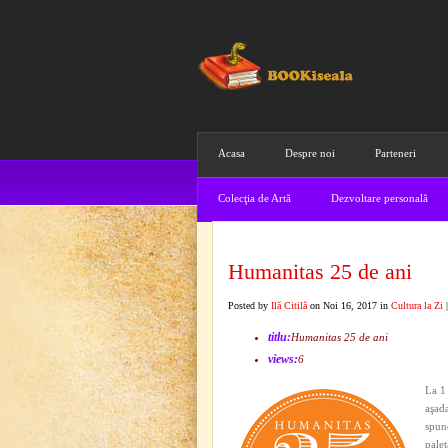
Acasa
Despre noi
Parteneri
Colecţia de Artă
Dezvoltare personală
Humanitas 25 de ani
Posted by
Ilă Citilă
on Noi 16, 2017 in
Cultura la Zi
titlu:
Humanitas 25 de ani
views:
6
La 1
aşada
spune
palet