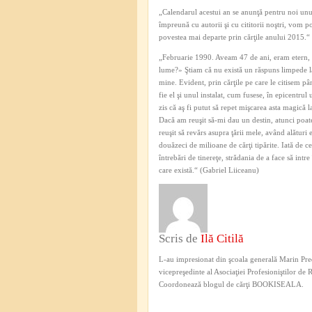
„Calendarul acestui an se anunţă pentru noi unul
împreună cu autorii şi cu cititorii noştri, vom 
povestea mai departe prin cărţile anului 2015.“
„Februarie 1990. Aveam 47 de ani, eram etern, f
lume?» Ştiam că nu există un răspuns limpede la 
mine. Evident, prin cărţile pe care le citisem pâ
fie el şi unul instalat, cum fusese, în epicentr
zis că aş fi putut să repet mişcarea asta magică l
Dacă am reuşit să-mi dau un destin, atunci poate 
reuşit să revărs asupra ţării mele, având alături 
douăzeci de milioane de cărţi tipărite. Iată de c
întrebări de tinereţe, strădania de a face să intr
care există.“ (Gabriel Liiceanu)
Scris de
Ilă Citilă
L-au impresionat din şcoala generală Marin Pred
vicepreşedinte al Asociaţiei Profesioniştilor de
Coordonează blogul de cărţi BOOKISEALA.