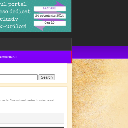
cumparaturi
»
bona la Newsletterul nostru folosind acest