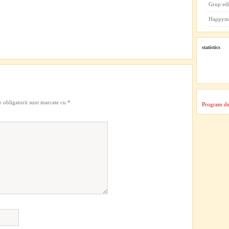
Grup ed
Happym
statistics
 obligatorii sunt marcate cu
*
Program de