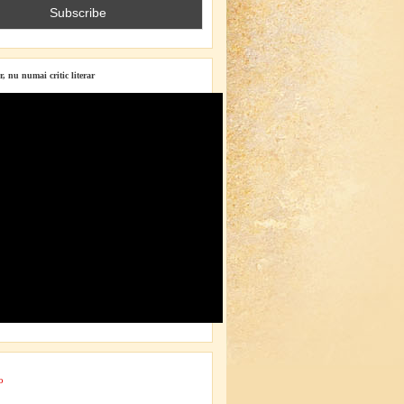
r, nu numai critic literar
o