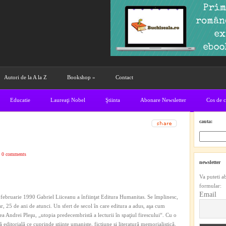
Autori de la A la Z
Bookshop
»
Contact
Educatie
Laureaţi Nobel
Ştiinta
Abonare Newsletter
Cos de 
cauta:
|
0 comments
newsletter
Va puteti a
formular:
Email
 februarie 1990 Gabriel Liiceanu a înfiinţat Editura Humanitas. Se împlinesc,
r, 25 de ani de atunci. Un sfert de secol în care editura a adus, aşa cum
a Andrei Pleşu, „utopia predecembristă a lecturii în spaţiul firescului“. Cu o
ă editorială ce cuprinde ştiinţe umaniste, ficţiune şi literatură memorialistică,