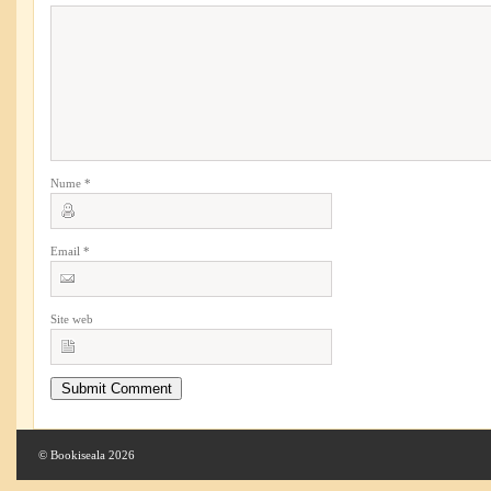
Nume
*
Email
*
Site web
© Bookiseala 2026