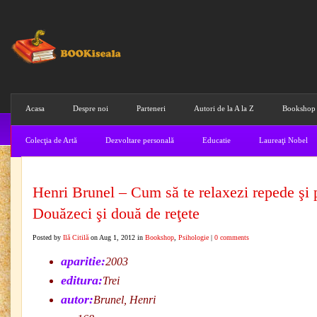
Acasa
Despre noi
Parteneri
Autori de la A la Z
Bookshop
Colecţia de Artă
Dezvoltare personală
Educatie
Laureaţi Nobel
Henri Brunel – Cum să te relaxezi repede şi 
Douăzeci şi două de reţete
Posted by
Ilă Citilă
on Aug 1, 2012 in
Bookshop
,
Psihologie
|
0 comments
aparitie:
2003
editura:
Trei
autor:
Brunel, Henri