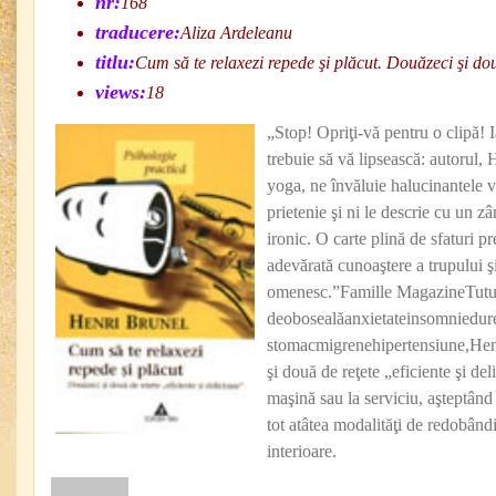
nr:
168
traducere:
Aliza Ardeleanu
titlu:
Cum să te relaxezi repede şi plăcut. Douăzeci şi dou
views:
18
„Stop! Opriţi-vă pentru o clipă! I
trebuie să vă lipsească: autorul,
yoga, ne învăluie halucinantele vi
prietenie şi ni le descrie cu un 
ironic. O carte plină de sfaturi p
adevărată cunoaştere a trupului şi
omenesc.”Famille MagazineTuturo
deobosealăanxietateinsomniedure
stomacmigrenehipertensiune,Henr
şi două de reţete „eficiente şi del
maşină sau la serviciu, aşteptând
tot atâtea modalităţi de redobândire
interioare.