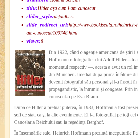
titlu:
Hitler aşa cum l-am cunoscut
slider_style:
default.css
slide_redirect_url:
http://www.bookiseala.ro/heinrich-
am-cunoscut/100748.html
views:
8
Din 1922, când o agenţie americană de ştiri i-a
Hoffmann o fotografie a lui Adolf Hitler—foar
momentul respectiv —, acesta a avut un rol imp
din München. Imediat după prima întâlnire di
devenit fotograful său personal şi l-a însoţit în
propagandistic, la întruniri şi congrese. Prin i
cunoscut-o pe Eva Braun.
După ce Hitler a preluat puterea, în 1933, Hoffman a fost prezent 
şefi de stat, ca şi la alte evenimente. El i-a fotografiat pe toţi cei 
Cancelaria Reichului sau la reşedinţa Berghof.
În însemnările sale, Heinrich Hoffmann prezintă începuturile Par