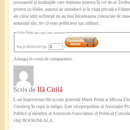
persoanele şi instituţiile care deţineau puterea în cel de-al Treil
prieten cu Hitler, autorul ne introduce şi în viaţa privată a Führe
ale cărui stări sufleteşti nu au fost întotdeauna cunoscute de mase
anturajul său, fie că erau politicieni sau militari.
Order Hitler aşa cum l-am cunoscut
Preţ
@ RON24,90
Qty
:
Adauga in cosul de cumparaturi.
Scris de
Ilă Citilă
L-au impresionat din şcoala generală Marin Preda şi Mircea Eli
Ginsberg în copii la indigo. Este vicepreşedinte al Asociaţiei Pro
Publice şi membru al American Association of Political Consul
cărţi BOOKISEALA.