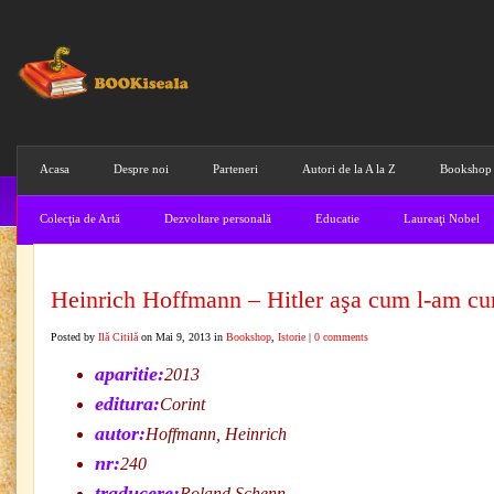
Acasa
Despre noi
Parteneri
Autori de la A la Z
Bookshop
Colecţia de Artă
Dezvoltare personală
Educatie
Laureaţi Nobel
Heinrich Hoffmann – Hitler aşa cum l-am cu
Posted by
Ilă Citilă
on Mai 9, 2013 in
Bookshop
,
Istorie
|
0 comments
aparitie:
2013
editura:
Corint
autor:
Hoffmann, Heinrich
nr:
240
traducere:
Roland Schenn