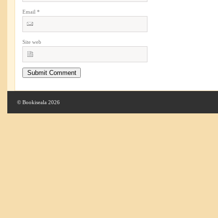
Email
*
Site web
© Bookiseala 2026