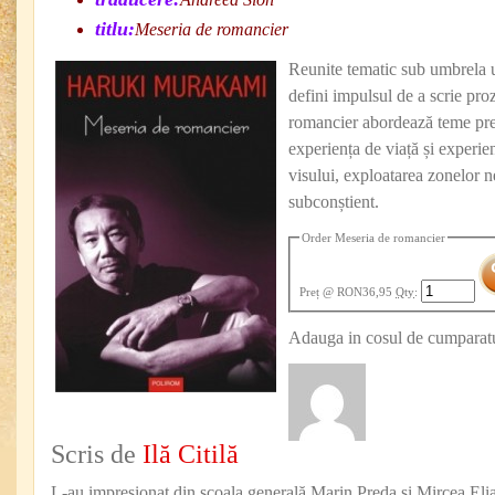
titlu:
Meseria de romancier
Reunite tematic sub umbrela u
defini impulsul de a scrie pro
romancier abordează teme pre
experiența de viață și experie
visului, exploatarea zonelor n
subconștient.
Order Meseria de romancier
Preț
@ RON36,95
Qty
:
Adauga in cosul de cumparatu
Scris de
Ilă Citilă
L-au impresionat din şcoala generală Marin Preda şi Mircea Eli