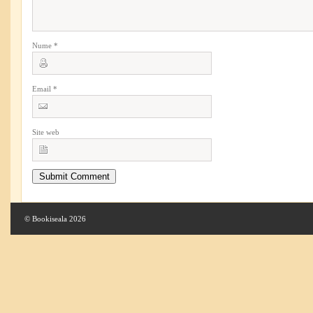
Nume
*
Email
*
Site web
© Bookiseala 2026