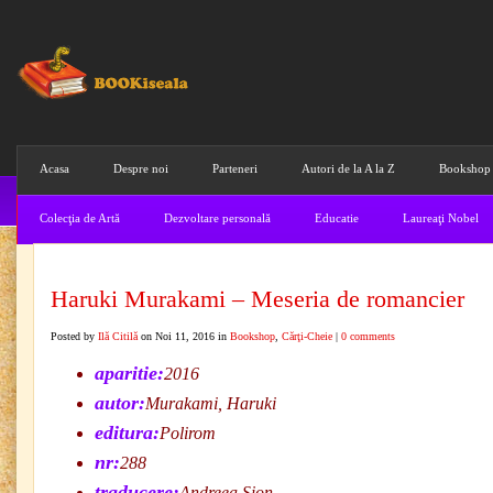
Acasa
Despre noi
Parteneri
Autori de la A la Z
Bookshop
Colecţia de Artă
Dezvoltare personală
Educatie
Laureaţi Nobel
Haruki Murakami – Meseria de romancier
Posted by
Ilă Citilă
on Noi 11, 2016 in
Bookshop
,
Cărţi-Cheie
|
0 comments
aparitie:
2016
autor:
Murakami, Haruki
editura:
Polirom
nr:
288
traducere:
Andreea Sion