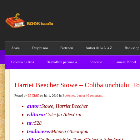
Acasa
Despre noi
Parteneri
Autori de la A la Z
Bookshop
Colecţia de Artă
Dezvoltare personală
Educatie
Laureaţi Nobel
Harriet Beecher Stowe – Coliba unchiului T
Posted by
Ilă Citilă
on Iul 1, 2010 in
Bookshop
,
Junior
|
0 comments
autor:
Stowe, Harriet Beecher
editura:
Colecţia Adevărul
nr:
528
traducere:
Mihnea Gheorghiu
titlu:
Coliba unchiului Tom. (Colecţia Adevărul)