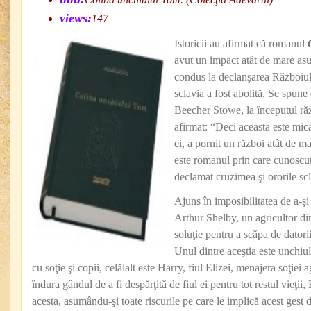
views:
147
Istoricii au afirmat că romanul
avut un impact atât de mare asu
condus la declanşarea Războiulu
sclavia a fost abolită. Se spune
Beecher Stowe, la începutul ră
afirmat: “Deci aceasta este mic
ei, a pornit un război atât de m
este romanul prin care cunoscut
declamat cruzimea şi ororile scl
Ajuns în imposibilitatea de a-şi
Arthur Shelby, un agricultor di
soluţie pentru a scăpa de datorii
Unul dintre aceştia este unchiu
cu soţie şi copii, celălalt este Harry, fiul Elizei, menajera soţiei
îndura gândul de a fi despărţită de fiul ei pentru tot restul vieţi
acesta, asumându-şi toate riscurile pe care le implică acest gest 