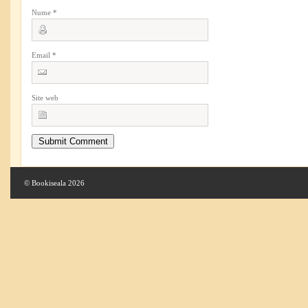
Nume
*
Email
*
Site web
© Bookiseala 2026