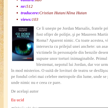
nr:
512
traducere:
Cristian Hutan/Alina Hutan
views:
103
Ce îi uneşte pe Jordan Marsalis, fratele p
fost ofiţer de poliţie, şi pe Maureen Martin
Roma? Aparent nimic. Cu toate acestea, vie
intersecta cu prilejul unei anchete: un asa
victimele în personajele din benzile desen
supune unor torturi inimaginabile. Primul 
blestemat, nepotul lui Jordan, dar vor urm
în mod misterios. O suită de lovituri de teatru se desfăşoa
pe fondul celei mai celebre metropole din lume, unde se 
unde nimic nu e ceea ce pare.
De acelaşi autor
Eu ucid
Order Cu ochii altuia