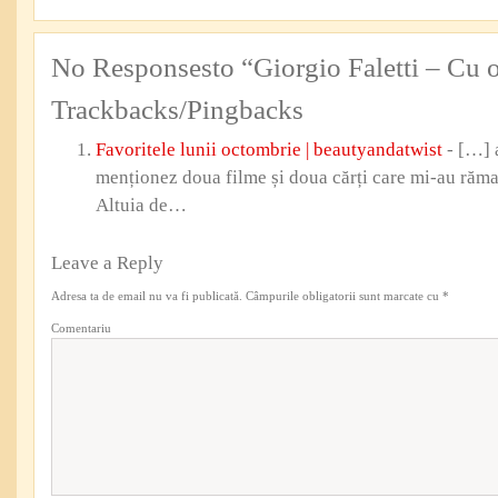
No Responsesto “Giorgio Faletti – Cu o
Trackbacks/Pingbacks
Favoritele lunii octombrie | beautyandatwist
- […] 
menționez doua filme și doua cărți care mi-au răma
Altuia de…
Leave a Reply
Adresa ta de email nu va fi publicată.
Câmpurile obligatorii sunt marcate cu
*
Comentariu