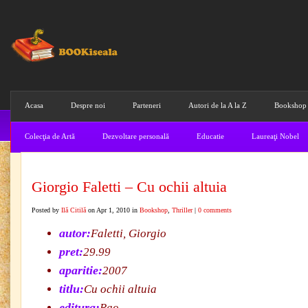
Acasa
Despre noi
Parteneri
Autori de la A la Z
Bookshop
Colecţia de Artă
Dezvoltare personală
Educatie
Laureaţi Nobel
Giorgio Faletti – Cu ochii altuia
Posted by
Ilă Citilă
on Apr 1, 2010 in
Bookshop
,
Thriller
|
0 comments
autor:
Faletti, Giorgio
pret:
29.99
aparitie:
2007
titlu:
Cu ochii altuia
editura:
Rao