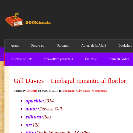
Acasa
Despre noi
Parteneri
Autori de la A la Z
Bookshop
Colecţia de Artă
Dezvoltare personală
Educatie
Laureaţi Nobel
Gill Davies – Limbajul romantic al florilor
Posted by
Ilă Citilă
on mart. 9, 2014 in
Bookshop
,
Cărţi-Cheie
|
0 comments
aparitie:
2014
autor:
Davies, Gill
editura:
Rao
nr:
128
titlu:
Limbajul romantic al florilor