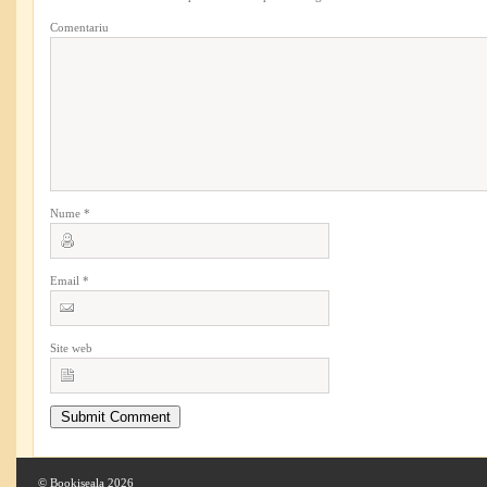
Comentariu
Nume
*
Email
*
Site web
© Bookiseala 2026