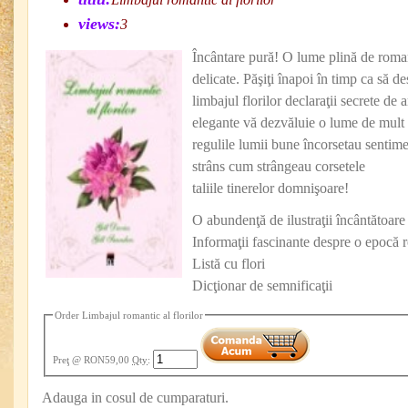
views:
3
Încântare pură! O lume plină de romant
delicate. Păşiţi înapoi în timp ca să 
limbajul florilor declaraţii secrete de 
elegante vă dezvăluie o lume de mult 
regulile lumii bune încorsetau sentimen
strâns cum strângeau corsetele
taliile tinerelor domnişoare!
O abundenţă de ilustraţii încântătoare
Informaţii fascinante despre o epocă 
Listă cu flori
Dicţionar de semnificaţii
Order Limbajul romantic al florilor
Preţ
@ RON59,00
Qty
:
Adauga in cosul de cumparaturi.