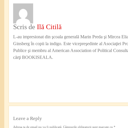
Scris de
Ilă Citilă
L-au impresionat din şcoala generală Marin Preda şi Mircea Eli
Ginsberg în copii la indigo. Este vicepreşedinte al Asociaţiei Pro
Publice şi membru al American Association of Political Consul
cărţi BOOKISEALA.
Leave a Reply
Adresa ta de email nu va fi publicată.
Câmpurile obligatorii sunt marcate cu
*