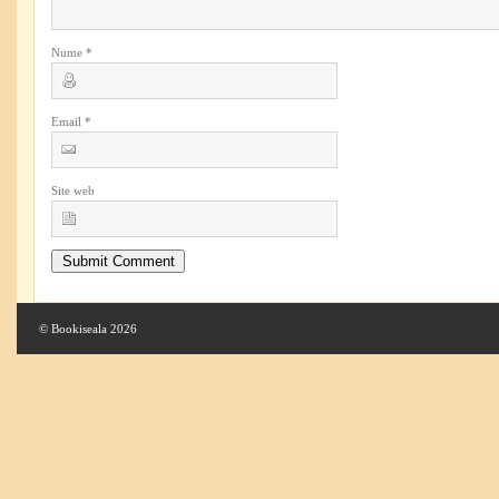
Nume
*
Email
*
Site web
© Bookiseala 2026