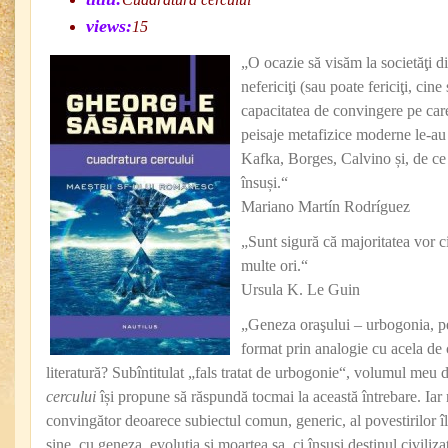
views:
15
„O ocazie să visăm la societăţi di
nefericiţi (sau poate fericiţi, cine
capacitatea de convingere pe care
peisaje metafizice moderne le-au m
Kafka, Borges, Calvino și, de ce 
însuși.“
Mariano Martín Rodríguez
„Sunt sigură că majoritatea vor ci
multe ori.“
Ursula K. Le Guin
„Geneza oraşului – urbogonia, pe
format prin analogie cu acela de
literatură? Subîntitulat „fals tratat de urbogonie“, volumul meu 
cercului
își propune să răspundă tocmai la această întrebare. Iar 
convingător deoarece subiectul comun, generic, al povestirilor îl
sine, cu geneza, evoluţia și moartea sa, ci însuși destinul civilizaţi