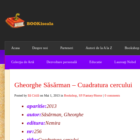
Acasa
Despre noi
Parteneri
Autori de la A la Z
Bookshop
Colecţia de Artă
Dezvoltare personală
Educatie
Laureaţi Nobel
Gheorghe Săsărman – Cuadratura cercului
Posted by
Ilă Citilă
on Mai 1, 2013 in
Bookshop
,
SF/Fantasy/Horror
|
0 comments
aparitie:
2013
autor:
Săsărman, Gheorghe
editura:
Nemira
nr:
256
titlu:
Cuadratura cercului