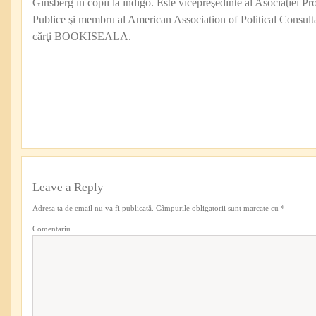
Ginsberg în copii la indigo. Este vicepreşedinte al Asociaţiei Pro
Publice şi membru al American Association of Political Consul
cărţi BOOKISEALA.
Leave a Reply
Adresa ta de email nu va fi publicată.
Câmpurile obligatorii sunt marcate cu
*
Comentariu