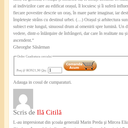
al indivizilor care au edificat orașul, îl locuiesc și îi suferă infl
fiecare povestire descrie un oraș, în mare parte imaginar, iar des
împletește strâns cu destinul urbei. (…) Orașul și arhitectura sun
subiect este lungul, sinuosul drum al omenirii spre lumină. Un d
vedere, dintr-o înlănţuire de înfrângeri, dar care în realitate nu ș
ascendent.“
Gheorghe Săsărman
Order Cuadratura cercului
Preţ
@ RON21,90
Qty
:
Adauga in cosul de cumparaturi.
Scris de
Ilă Citilă
L-au impresionat din şcoala generală Marin Preda şi Mircea Eli