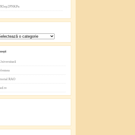
co/R5ep2PNKPn
neşti
Universitară
 Vremea
itorial RAO
ed.tv