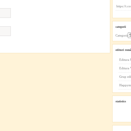
https://t.
categorii
Categorii
edituri româ
Editura 
Editura
Grup ed
Happym
statistics