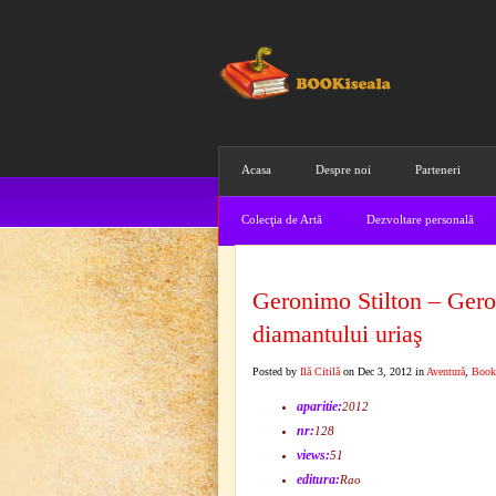
Acasa
Despre noi
Parteneri
Colecţia de Artă
Dezvoltare personală
Geronimo Stilton – Geron
diamantului uriaş
Posted by
Ilă Citilă
on Dec 3, 2012 in
Aventură
,
Book
aparitie:
2012
nr:
128
views:
51
editura:
Rao