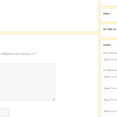
editor
ilă citilă on 
twitter:
faci bani ]
 obligatorii sunt marcate cu
*
https://t
cu slănina-
https://t
https://t.
https://t.
https://t.