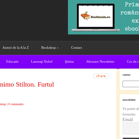
Autori de la A la Z
Bookshop
»
Contact
Educatie
Laureaţi Nobel
Ştiinta
Abonare Newsletter
Cos de 
cauta:
imo Stilton. Furtul
newsletter
shop
|
0 comments
Va puteti a
formular:
Email