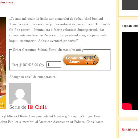
lui uriaş
„Tocmai mă uitam la finala campionatului de fotbal, când bunicul
Traian a năvălit în casa mea şi mi-a ordonat să particip la un Turneu de
bogdan lefte
Golf pe perechi! Premiul era o foarte valoroasă Superşoricupă, dar
cineva voia s-o fure, iar Zero Zero Ka, prietenul meu, era pe urmele
hoţului necunoscut! A fost o aventură pe cinste!”
Order Geronimo Stilton. Furtul diamantului uriaş
Preţ
@ RON25,99
Qty
:
Adauga in cosul de cumparaturi.
Scris de
Ilă Citilă
a şi Mircea Eliade. Avea poemele lui Ginsberg în copii la indigo. Este
 Relaţii Publice şi membru al American Association of Political Consultants.
Bunătărie.r