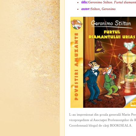
titlu:
Geronimo Stilton. Furtul diamantu
autor:
Stilton, Geronimo
L-au impresionat din şcoala generală Marin Pred
vicepreşedinte al Asociaţiei Profesioniştilor de
Coordonează blogul de cărţi BOOKISEALA.