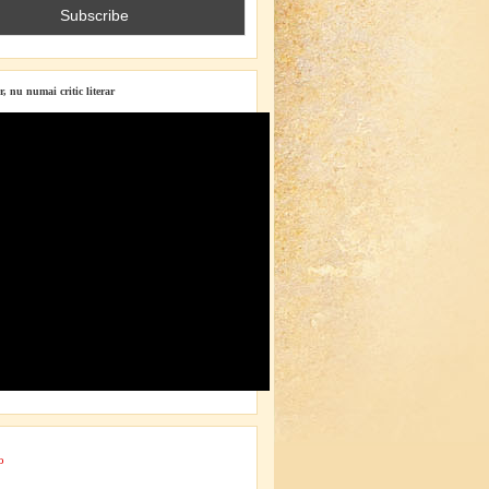
r, nu numai critic literar
o