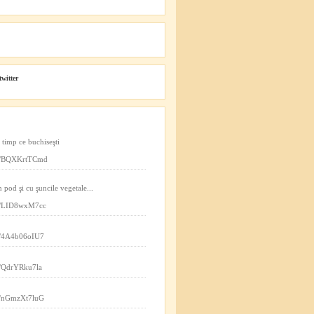
twitter
n timp ce buchiseşti
.co/BQXKrtTCmd
n pod şi cu şuncile vegetale...
.co/LID8wxM7cc
co/4A4b06oIU7
co/QdrYRku7la
co/nGmzXt7luG