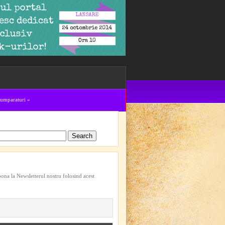
cumparaturi
»
bona la Newsletterul nostru folosind acest