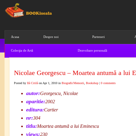
Acasa
Despre noi
Parteneri
A
Colecţia de Artă
Dezvoltare personală
Ştiinta
Abonare Newsletter
Cos de 
Nicolae Georgescu – Moartea antumă a lui 
Posted by
Ilă Citilă
on Apr 1, 2010 in
Biografii/Memorii
,
Bookshop
|
0 comments
autor:
Georgescu, Nicolae
aparitie:
2002
editura:
Cartier
nr:
304
titlu:
Moartea antumă a lui Eminescu
views:
230