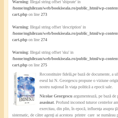
Warning
: Illegal string offset 'shiprate' in
/home/mghilezan/web/bookiseala.ro/public_html/wp-content
cart.php
on line
273
Warning
: Illegal string offset 'description' in
/home/mghilezan/web/bookiseala.ro/public_html/wp-content
cart.php
on line
274
Warning
: Illegal string offset 'sku' in
/home/mghilezan/web/bookiseala.ro/public_html/wp-content
cart.php
on line
275
Reconstituire fidelă,pe bază de documente, a ul
eseul lui N. Georgescu propune o viziune origin
nostru naţional în viaţa politică a epocii sale.
Nicolae Georgescu
argumentează, pe bază de 
asasinat
. Profund incomod tuturor centrelor an
exercitau, din plin, în epocă, influenţa asupra ţăr
sistematic, de către agenţi ai acestora printre care se numărau 