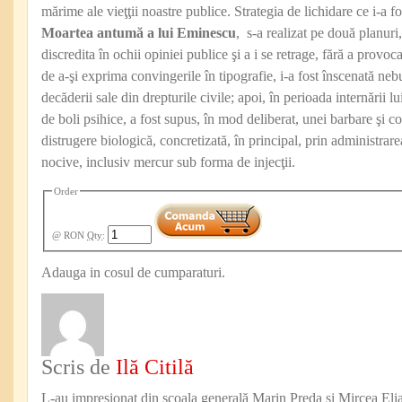
mărime ale vieţţii noastre publice. Strategia de lichidare ce i-a fos
Moartea antumă a lui Eminescu
, s-a realizat pe două planuri, 
discredita în ochii opiniei publice şi a i se retrage, fără a provoc
de a-şi exprima convingerile în tipografie, i-a fost înscenată nebu
decăderii sale din drepturile civile; apoi, în perioada internării l
de boli psihice, a fost supus, în mod deliberat, unei barbare şi 
distrugere biologică, concretizată, în principal, prin administrar
nocive, inclusiv mercur sub forma de injecţii.
Order
@ RON
Qty
:
Adauga in cosul de cumparaturi.
Scris de
Ilă Citilă
L-au impresionat din şcoala generală Marin Preda şi Mircea Eli