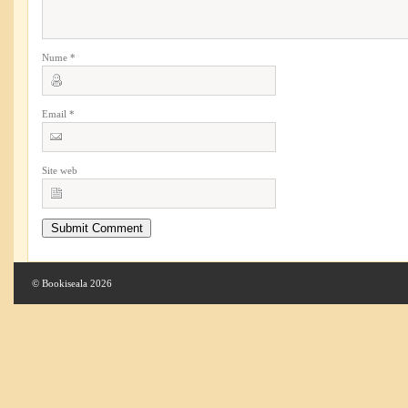
Nume
*
Email
*
Site web
© Bookiseala 2026