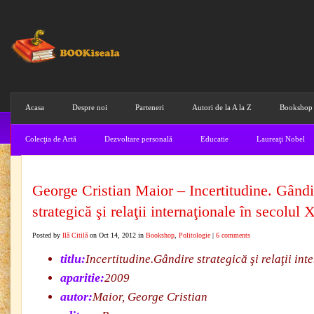
Acasa
Despre noi
Parteneri
Autori de la A la Z
Bookshop
Colecţia de Artă
Dezvoltare personală
Educatie
Laureaţi Nobel
George Cristian Maior – Incertitudine. Gândi
strategică şi relaţii internaţionale în secolul 
Posted by
Ilă Citilă
on Oct 14, 2012 in
Bookshop
,
Politologie
|
6 comments
titlu:
Incertitudine.Gândire strategică şi relaţii int
aparitie:
2009
autor:
Maior, George Cristian