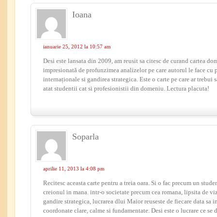
Ioana
ianuarie 25, 2012 la 10:57 am
Desi este lansata din 2009, am reusit sa citesc de curand cartea d
impresionată de profunzimea analizelor pe care autorul le face cu pr
internaționale si gandirea strategica. Este o carte pe care ar trebui 
atat studentii cat si profesionistii din domeniu. Lectura placuta!
Soparla
aprilie 11, 2013 la 4:08 pm
Recitesc aceasta carte pentru a treia oara. Si o fac precum un stude
creionul in mana. intr-o societate precum cea romana, lipsita de vi
gandire strategica, lucrarea dlui Maior reuseste de fiecare data sa 
coordonate clare, calme si fundamentate. Desi este o lucrare ce se d