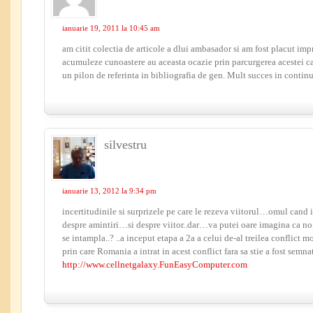
ianuarie 19, 2011 la 10:45 am
am citit colectia de articole a dlui ambasador si am fost placut impr
acumuleze cunoastere au aceasta ocazie prin parcurgerea acestei car
un pilon de referinta in bibliografia de gen. Mult succes in continu
silvestru
ianuarie 13, 2012 la 9:34 pm
incertitudinile si surprizele pe care le rezeva viitorul…omul cand 
despre amintiri…si despre viitor..dar…va putei oare imagina ca noi
se intampla..? ..a inceput etapa a 2a a celui de-al treilea conflic
prin care Romania a intrat in acest conflict fara sa stie a fost se
http://www.cellnetgalaxy.FunEasyComputer.com