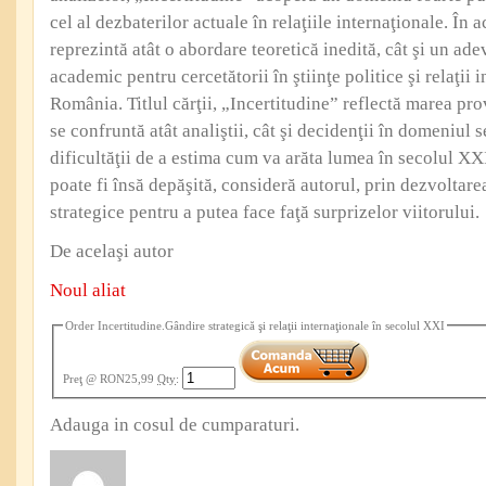
cel al dezbaterilor actuale în relaţiile internaţionale. În a
reprezintă atât o abordare teoretică inedită, cât şi un a
academic pentru cercetătorii în ştiinţe politice şi relaţii 
România. Titlul cărţii, „Incertitudine” reflectă marea pr
se confruntă atât analiştii, cât şi decidenţii în domeniul se
dificultăţii de a estima cum va arăta lumea în secolul X
poate fi însă depăşită, consideră autorul, prin dezvoltare
strategice pentru a putea face faţă surprizelor viitorului.
De acelaşi autor
Noul aliat
Order Incertitudine.Gândire strategică şi relaţii internaţionale în secolul XXI
Preţ
@ RON25,99
Qty
:
Adauga in cosul de cumparaturi.