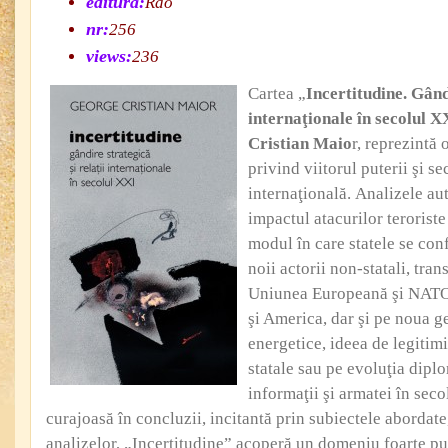
editura:
Rao
nr:
256
views:
236
Cartea „
Incertitudine. Gândi
internaţionale în secolul X
Cristian Maio
r, reprezintă 
privind viitorul puterii şi se
internaţională. Analizele au
impactul atacurilor teroriste
modul în care statele se con
noii actorii non-statali, tran
Uniunea Europeană şi NATO, 
şi America, dar şi pe noua g
energetice, ideea de legitimit
statale sau pe evoluţia diplo
informaţii şi armatei în sec
curajoasă în concluzii, incitantă prin subiectele abordate
analizelor, „Incertitudine” acoperă un domeniu foarte pu