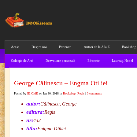
Acasa
Despre noi
Parteneri
Autori de la A la Z
Bookshop
Colecţia de Artă
Dezvoltare personală
Educatie
Laureaţi Nobel
George Călinescu – Engma Otiliei
Posted by
Ilă Citilă
on Ian 30, 2018 in
Bookshop
,
Regis
|
0 comments
autor:
Călinescu, George
editura:
Regis
nr:
432
titlu:
Enigma Otiliei