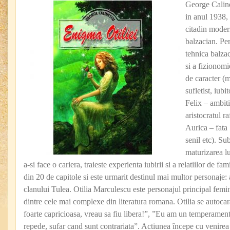
George Caline
in anul 1938,
citadin modern
balzacian. Per
tehnica balza
si a fizionomie
de caracter (
sufletist, iubi
Felix – ambit
aristocratul r
Aurica – fata
senil etc). Sub
maturizarea lu
a-si face o cariera, traieste experienta iubirii si a relatiilor de fa
din 20 de capitole si este urmarit destinul mai multor personaje: al
clanului Tulea. Otilia Marculescu este personajul principal femi
dintre cele mai complexe din literatura romana. Otilia se autocar
foarte capricioasa, vreau sa fiu libera!”, ”Eu am un temperament 
repede, sufar cand sunt contrariata”. Actiunea începe cu venirea 