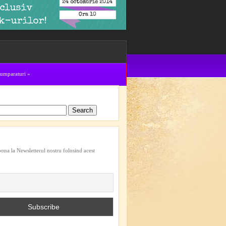
cumparaturi
»
bona la Newsletterul nostru folosind acest