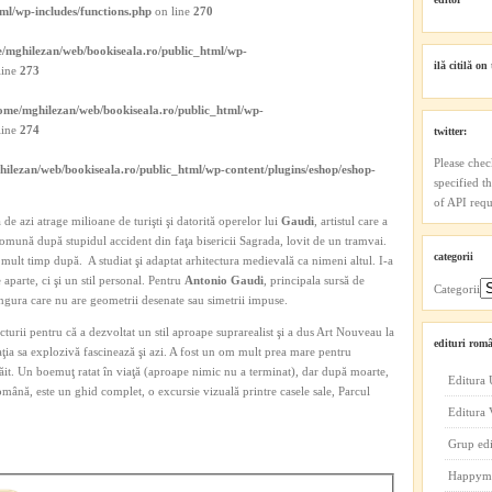
ml/wp-includes/functions.php
on line
270
/mghilezan/web/bookiseala.ro/public_html/wp-
ilă citilă on 
line
273
ome/mghilezan/web/bookiseala.ro/public_html/wp-
line
274
twitter:
Please chec
ilezan/web/bookiseala.ro/public_html/wp-content/plugins/eshop/eshop-
specified t
of API reque
e azi atrage milioane de turişti şi datorită operelor lui
Gaudi
, artistul care a
comună după stupidul accident din faţa bisericii Sagrada, lovit de un tramvai.
categorii
mult timp după. A studiat şi adaptat arhitectura medievală ca nimeni altul. I-a
aparte, ci şi un stil personal. Pentru
Antonio
Gaudi
, principala sursă de
Categorii
singura care nu are geometrii desenate sau simetrii impuse.
ecturii pentru că a dezvoltat un stil aproape suprarealist şi a dus Art Nouveau la
edituri româ
ţia sa explozivă fascinează şi azi. A fost un om mult prea mare pentru
răit. Un boemuţ ratat în viaţă (aproape nimic nu a terminat), dar după moarte,
Editura 
română, este un ghid complet, o excursie vizuală printre casele sale, Parcul
Editura
Grup ed
Happym