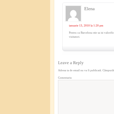
Elena
ianuarie 13, 2010 la 1:20 pm
Pentru ca Barcelona stie sa isi valorifi
vizitatori.
Leave a Reply
Adresa ta de email nu va fi publicată.
Câmpurile
Comentariu