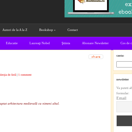
Autori de la A la Z
Bookshop
»
Contact
Educatie
Laureaţi Nobel
Ştiinta
Abonare Newsletter
Cos de 
cauta:
lecţia de Artă
|
1 comment
newsletter
Va puteti a
formular:
Email
aptat arhitectura medievală ca nimeni altul.