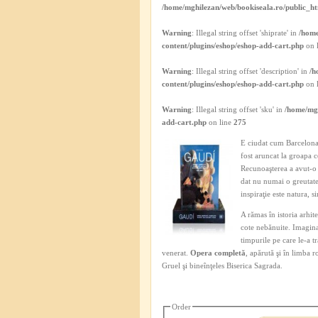
/home/mghilezan/web/bookiseala.ro/public_ht
Warning
: Illegal string offset 'shiprate' in
/home
content/plugins/eshop/eshop-add-cart.php
on 
Warning
: Illegal string offset 'description' in
/h
content/plugins/eshop/eshop-add-cart.php
on 
Warning
: Illegal string offset 'sku' in
/home/mgh
add-cart.php
on line
275
E ciudat cum Barcelona d
fost aruncat la groapa 
Recunoaşterea a avut-o 
dat nu numai o greutate 
inspiraţie este natura, 
A rămas în istoria arhit
cote nebănuite. Imagina
timpurile pe care le-a t
venerat.
Opera completă
, apărută şi în limba 
Gruel şi bineînţeles Biserica Sagrada.
Order