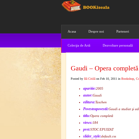
Acasa
Despre noi
Parteneri
Colecţia de Artă
Dezvoltare personală
Gaudi – Opera completă
Posted by
Ilă Citilă
on Feb 10, 2011 in
Bookshop
,
Co
aparitie:
2005
autor:
Gaudi
editura:
Taschen
Povesteapovestii:
Gaudi a studiat şi ad
titlu:
Opera completă
views:
184
pret:
STOC EPUIZAT
slider_style:
default.css