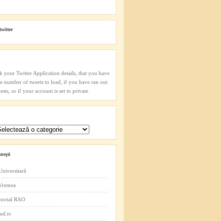
twitter
k your Twitter Application details, that you have
he number of tweets to load, if you have ran out
sts, or if your account is set to private
neşti
Universitară
 Vremea
itorial RAO
ed.tv