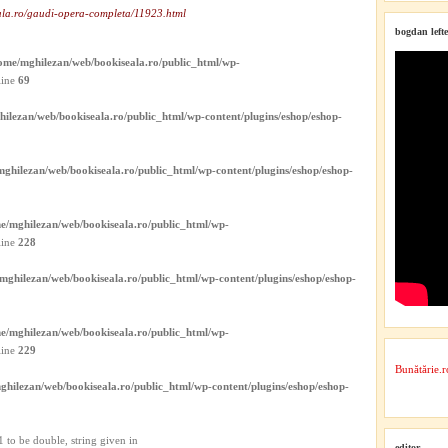
ala.ro/gaudi-opera-completa/11923.html
bogdan lefte
ome/mghilezan/web/bookiseala.ro/public_html/wp-
line
69
ilezan/web/bookiseala.ro/public_html/wp-content/plugins/eshop/eshop-
ghilezan/web/bookiseala.ro/public_html/wp-content/plugins/eshop/eshop-
e/mghilezan/web/bookiseala.ro/public_html/wp-
line
228
mghilezan/web/bookiseala.ro/public_html/wp-content/plugins/eshop/eshop-
e/mghilezan/web/bookiseala.ro/public_html/wp-
line
229
Bunătărie.r
ghilezan/web/bookiseala.ro/public_html/wp-content/plugins/eshop/eshop-
 to be double, string given in
editor