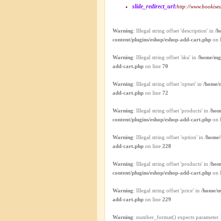
slide_redirect_url:
http://www.bookise
Warning
: Illegal string offset 'description' in
/h
content/plugins/eshop/eshop-add-cart.php
on 
Warning
: Illegal string offset 'sku' in
/home/mgh
add-cart.php
on line
70
Warning
: Illegal string offset 'optset' in
/home/m
add-cart.php
on line
72
Warning
: Illegal string offset 'products' in
/hom
content/plugins/eshop/eshop-add-cart.php
on 
Warning
: Illegal string offset 'option' in
/home/
add-cart.php
on line
228
Warning
: Illegal string offset 'products' in
/hom
content/plugins/eshop/eshop-add-cart.php
on 
Warning
: Illegal string offset 'price' in
/home/m
add-cart.php
on line
229
Warning
: number_format() expects parameter 1