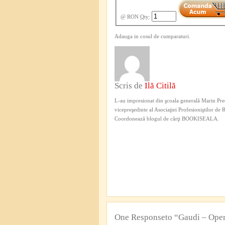
@ RON
Qty
:
Adauga in cosul de cumparaturi.
Scris de
Ilă Citilă
L-au impresionat din şcoala generală Marin Pred
vicepreşedinte al Asociaţiei Profesioniştilor de
Coordonează blogul de cărţi BOOKISEALA.
One Responseto “Gaudi – Ope