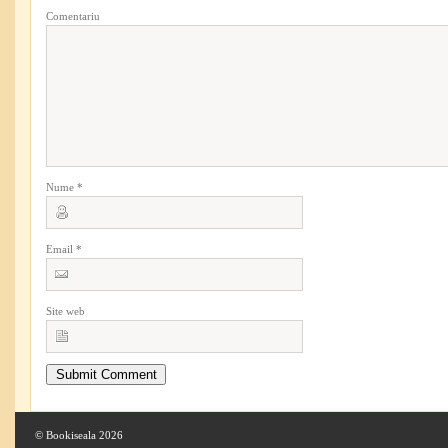
Comentariu
Nume
*
Email
*
Site web
© Bookiseala 2026