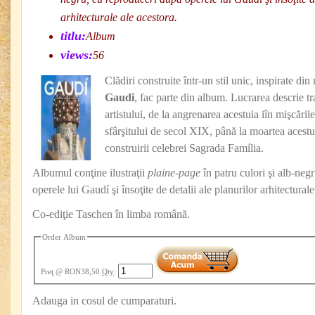
arhitecturale ale acestora.
titlu:
Album
views:
56
Clădiri construite într-un stil unic, inspirate di
Gaudi
, fac parte din album. Lucrarea descrie tra
artistului, de la angrenarea acestuia iîn mişcăril
sfârşitului de secol XIX, până la moartea acestu
construirii celebrei Sagrada Família.
Albumul conţine ilustraţii
plaine-page
în patru culori şi alb-neg
operele lui Gaudí şi însoţite de detalii ale planurilor arhitecturale
Co-ediţie Taschen în limba română.
Order Album
Preţ
@ RON38,50
Qty
:
Adauga in cosul de cumparaturi.