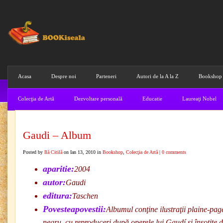
Acasa
Despre noi
Parteneri
Autori de la A la Z
Bookshop
Colecţia de Artă
Dezvoltare personală
Educatie
Laureaţi Nobel
Gaudi – Album
Posted by
Ilă Citilă
on Ian 13, 2010 in
Bookshop
,
Colecţia de Artă
|
0 comments
aparitie:
2004
autor:
Gaudi
editura:
Taschen
Povesteapovestii:
Albumul conţine ilustraţii plaine-page
negru, cu reproduceri după operele lui Gaudí şi însoţite de