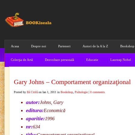
Acasa
Despre noi
Parteneri
Autori de la A la Z
Bookshop
Colecţia de Artă
Dezvoltare personală
Educatie
Laureaţi Nobel
Gary Johns – Comportament organizaţional
Posted by
Ilă Citilă
on Ian 1, 2011 in
Bookshop
,
Psihologie
|
0 comments
autor:
Johns, Gary
editura:
Economică
aparitie:
1996
nr:
634
titlu:
Comportament organizaţional