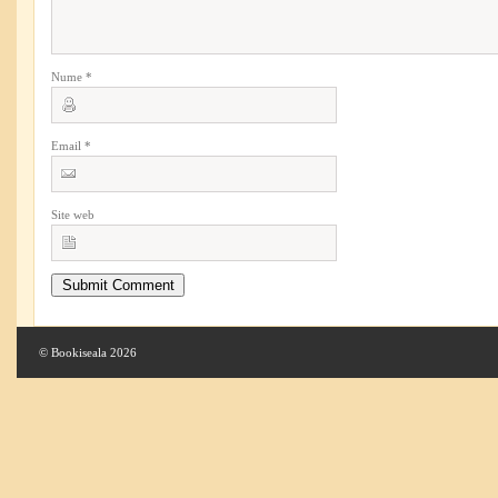
Nume
*
Email
*
Site web
© Bookiseala 2026