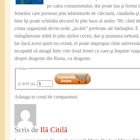
pe calea comunismului, dar poate lua şi forma 
femeilor care porneau prin labirinturile de cârciumi, căutându-şi 
bine îşi poate schimba decorul în plin haos al anilor ’90, când 
crima organizată devin noile „jucării” preferate ale bărbaţilor. E
mângâietoare trăită în plin război cecen, dar şi pasiunea nebună, 
Iar dacă acest spirit rus există, el poate impregna chiar universa
incapabil să aleagă între cele două femei cu care-şi împarte viaţ
despre dragoste din Rusia, cu dragoste.
Order
@ RON
Qty
:
Adauga in cosul de cumparaturi.
Scris de
Ilă Citilă