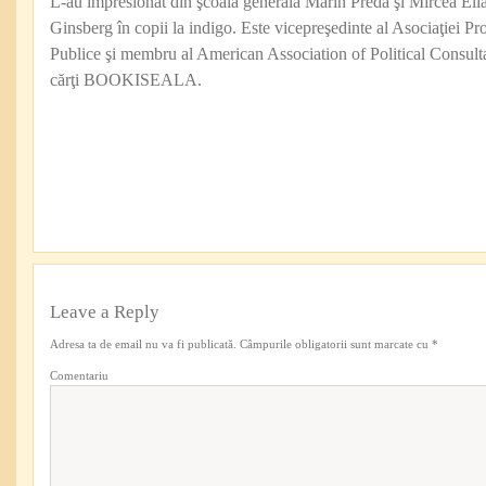
L-au impresionat din şcoala generală Marin Preda şi Mircea Eli
Ginsberg în copii la indigo. Este vicepreşedinte al Asociaţiei Pro
Publice şi membru al American Association of Political Consul
cărţi BOOKISEALA.
Leave a Reply
Adresa ta de email nu va fi publicată.
Câmpurile obligatorii sunt marcate cu
*
Comentariu