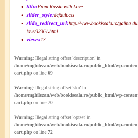
titlu:
From Russia with Love
slider_style:
default.css
slide_redirect_url:
http://www.bookiseala.ro/galina-dur
love/32361.html
views:
13
Warning
: Illegal string offset 'description' in
/home/mghilezan/web/bookiseala.ro/public_html/wp-content
cart.php
on line
69
Warning
: Illegal string offset 'sku' in
/home/mghilezan/web/bookiseala.ro/public_html/wp-content
cart.php
on line
70
Warning
: Illegal string offset 'optset' in
/home/mghilezan/web/bookiseala.ro/public_html/wp-content
cart.php
on line
72