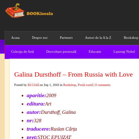
Acasa
Despre noi
Parteneri
Autori de la A la Z
Bookshop
Colecţia de Artă
Dezvoltare personală
Educatie
Laureaţi Nobel
Galina Dursthoff – From Russia with Love
Posted by
Ilă Citilă
on Sep 1, 2010 in
Bookshop
,
Proză scurtă
|
0 comments
aparitie:
2009
editura:
Art
autor:
Dursthoff, Galina
nr:
328
traducere:
Ruslan Cârţa
pret:
STOC EPUIZAT