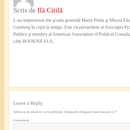
Scris de
Ilă Citilă
L-au impresionat din şcoala generală Marin Preda şi Mircea Eli
Ginsberg în copii la indigo. Este vicepreşedinte al Asociaţiei Pro
Publice şi membru al American Association of Political Consul
cărţi BOOKISEALA.
Leave a Reply
Adresa ta de email nu va fi publicată.
Câmpurile obligatorii sunt marcate cu
*
Comentariu