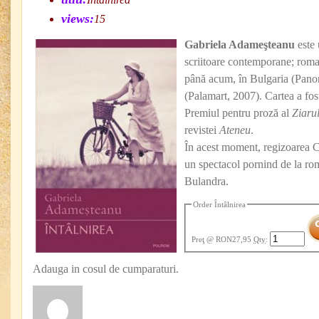
views:
15
Gabriela Adameşteanu
este 
scriitoare contemporane; rom
până acum, în Bulgaria (Pano
(Palamart, 2007). Cartea a fo
Premiul pentru proză al
Ziarul
revistei
Ateneu
.
În acest moment, regizoarea C
un spectacol pornind de la r
Bulandra.
Order Întâlnirea
Preţ
@ RON27,95
Qty
:
Adauga in cosul de cumparaturi.