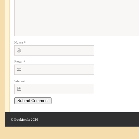
Nume
*
Email
*
Site web
© Bookiseala 2026