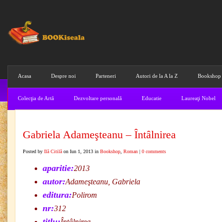
Acasa
Despre noi
Parteneri
Autori de la A la Z
Bookshop
Colecţia de Artă
Dezvoltare personală
Educatie
Laureaţi Nobel
Gabriela Adameşteanu – Întâlnirea
Posted by
Ilă Citilă
on Iun 1, 2013 in
Bookshop
,
Roman
|
0 comments
aparitie:
2013
autor:
Adameşteanu, Gabriela
editura:
Polirom
nr:
312
titlu:
Întâlnirea