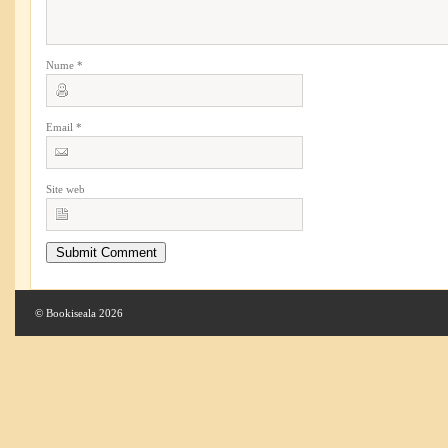
Nume
*
Email
*
Site web
© Bookiseala 2026