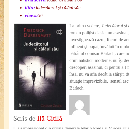
titlu:
Judecătorul şi călăul său
views:
56
La prima vedere,
Judecătorul şi 
roman poliţist clasic: un asasinat
investighează cazul, focuri de ar
influent şi bogat, învăluit în um
bătrânul comisar Bärlach, care n
criminalisticii moderne, nu îşi d
descoperi asasinul, ci pentru a-l f
însă, nu va afla decât la sfârşit,
situaţie imprevizibile, sensul as
Bärlach.
Scris de
Ilă Citilă
L-au impresionat din şcoala generală Marin Preda şi Mircea Eli