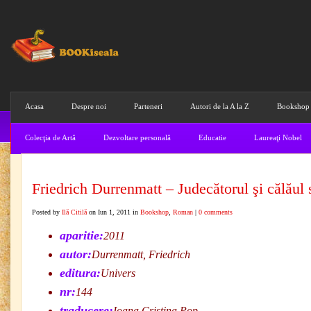
Acasa
Despre noi
Parteneri
Autori de la A la Z
Bookshop
Colecţia de Artă
Dezvoltare personală
Educatie
Laureaţi Nobel
Friedrich Durrenmatt – Judecătorul şi călăul 
Posted by
Ilă Citilă
on Iun 1, 2011 in
Bookshop
,
Roman
|
0 comments
aparitie:
2011
autor:
Durrenmatt, Friedrich
editura:
Univers
nr:
144
traducere:
Ioana Cristina Pop