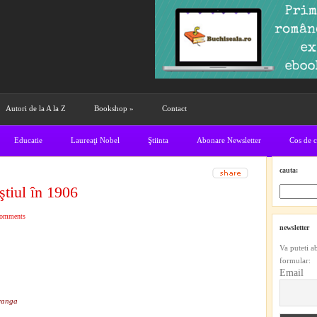
Autori de la A la Z
Bookshop
»
Contact
Educatie
Laureaţi Nobel
Ştiinta
Abonare Newsletter
Cos de 
cauta:
tiul în 1906
comments
newsletter
Va puteti a
formular:
Email
ranga