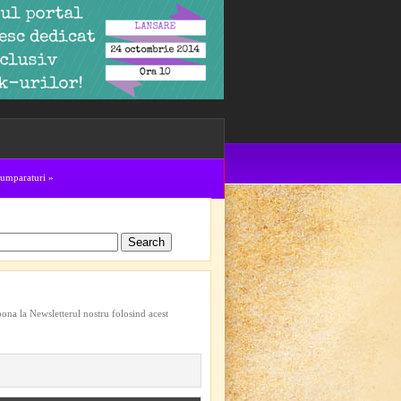
cumparaturi
»
bona la Newsletterul nostru folosind acest