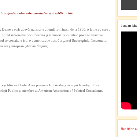
ala.ro/frederic-dame-bucurestiul-in-1906/69187.html
bogdan lefte
ic Dame
a scris adevărata istorie a lumii româneşti de la 1900, o lume pe care a
Topind informaţia documentară şi memorialistică într-o poveste atractivă,
ul se constituie într-o demonstraţie ilustră a şansei Bucureştiului începutului
 un oraş european.(Adrian Majuru)
a şi Mircea Eliade. Avea poemele lui Ginsberg în copii la indigo. Este
 Relaţii Publice şi membru al American Association of Political Consultants.
Bunătărie.r