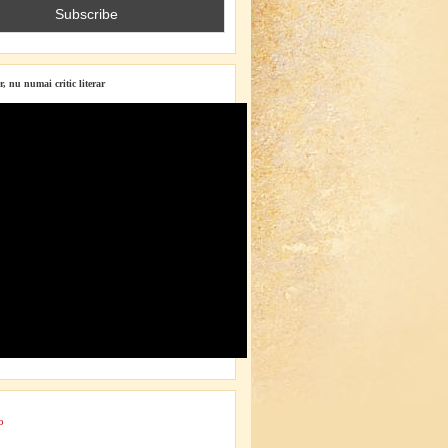
r, nu numai critic literar
o