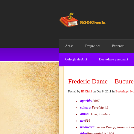
Acasa
Despre noi
Parteneri
Colecţia de Artă
Dezvoltare personală
Frederic Dame – Bucureş
Posted by
Ilă Citilă
on Dec 6, 2011 in
Bookshop
|
0 
aparitie:
2007
editura:
Paralela 45
autor:
Dame, Frederic
nr:
616
traducere:
Lucian Pricop;Sinziana Ba
titlu:
Bucureştiul în 1906