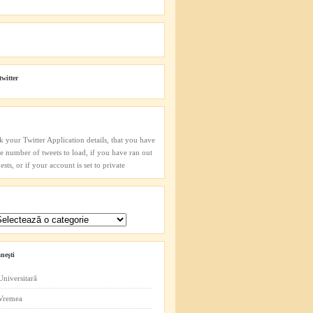
twitter
k your Twitter Application details, that you have
he number of tweets to load, if you have ran out
sts, or if your account is set to private
neşti
Universitară
 Vremea