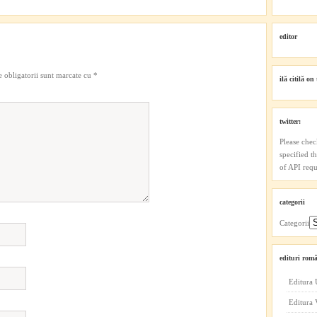
editor
 obligatorii sunt marcate cu
*
ilă citilă on 
twitter:
Please chec
specified t
of API reque
categorii
Categorii
edituri româ
Editura 
Editura