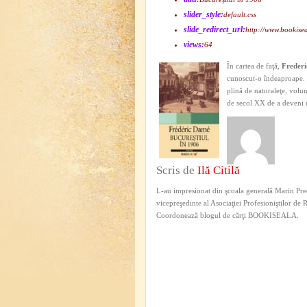
slider_style:
default.css
slide_redirect_url:
http://www.bookise
views:
64
În cartea de faţă,
Freder
cunoscut-o îndeaproape. 
plină de naturaleţe, volum
de secol XX de a deveni
Scris de
Ilă Citilă
L-au impresionat din şcoala generală Marin Pred
vicepreşedinte al Asociaţiei Profesioniştilor de
Coordonează blogul de cărţi BOOKISEALA.