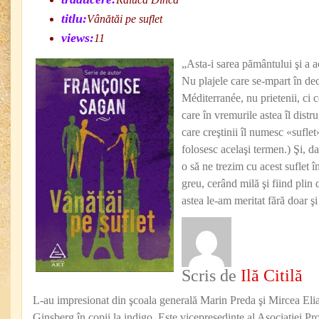
titlu:
Vânătăi pe suflet
views:
11
„Asta-i sarea pământului şi a a
Nu plajele care se-mpart în de
Méditerranée, nu prietenii, ci c
care în vremurile astea îl distr
care creştinii îl numesc «suflet»
folosesc acelaşi termen.) Şi, da
o să ne trezim cu acest suflet î
greu, cerând milă şi fiind plin
astea le-am meritat fără doar şi
Scris de
Ilă Citilă
L-au impresionat din şcoala generală Marin Preda şi Mircea Eli
Ginsberg în copii la indigo. Este vicepreşedinte al Asociaţiei Pro