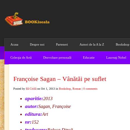
Acasa
Despre noi
Parteneri
Autori de la A la Z
Bookshop
Colecţia de Artă
Dezvoltare personală
Educatie
Laureaţi Nobel
Françoise Sagan – Vânătăi pe suflet
Posted by
Ilă Citilă
on Oct 1, 2013 in
Bookshop
,
Roman
|
0 comments
aparitie:
2013
autor:
Sagan, Françoise
editura:
Art
nr:
152
traducere:
Raluca Dincă