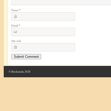
Nume
*
Email
*
Site web
© Bookiseala 2026