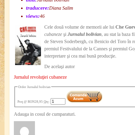
traducere:
Diana Salim
views:
46
Cele două volume de memorii ale lui
Che Gue
cubaneze
şi
Jurnalul bolivian
, au stat la baza 
de Steven Soderbergh, cu Benicio del Toro în rol
premiul Festivalului de la Cannes şi premiul G
interpretare şi cea mai bună producţie.
De acelaşi autor
Jurnalul revoluţiei cubaneze
Order Jurnalul bolivian
Preţ
@ RON28,95
Qty
:
Adauga in cosul de cumparaturi.