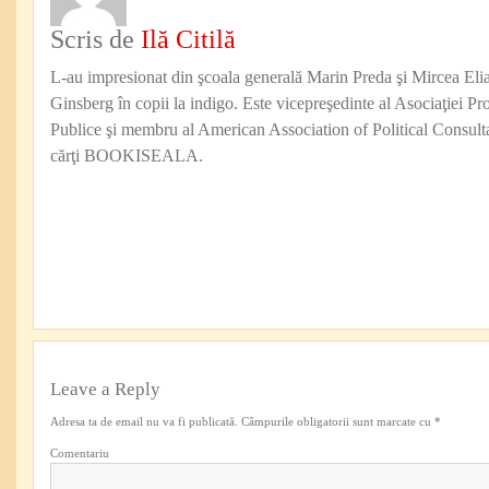
Scris de
Ilă Citilă
L-au impresionat din şcoala generală Marin Preda şi Mircea Eli
Ginsberg în copii la indigo. Este vicepreşedinte al Asociaţiei Pro
Publice şi membru al American Association of Political Consul
cărţi BOOKISEALA.
Leave a Reply
Adresa ta de email nu va fi publicată.
Câmpurile obligatorii sunt marcate cu
*
Comentariu