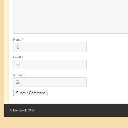
Nume
*
Email
*
Site web
© Bookiseala 2026