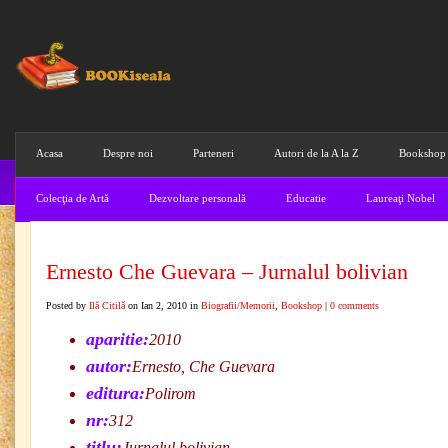
Acasa
Despre noi
Parteneri
Autori de la A la Z
Bookshop
Colecţia de Artă
Dezvoltare personală
Educatie
Laureaţi Nobel
Ernesto Che Guevara – Jurnalul bolivian
Posted by
Ilă Citilă
on Ian 2, 2010 in
Biografii/Memorii
,
Bookshop
|
0 comments
aparitie:
2010
autor:
Ernesto, Che Guevara
editura:
Polirom
nr:
312
titlu:
Jurnalul bolivian