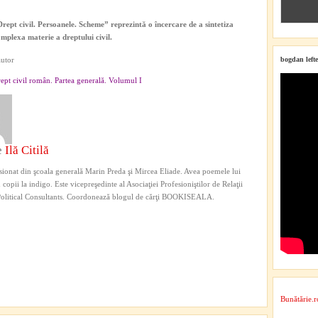
Drept civil. Persoanele. Scheme
” reprezintă o încercare de a sintetiza
mplexa materie a dreptului civil.
bogdan lefte
autor
rept civil român. Partea generală. Volumul I
e
Ilă Citilă
ionat din şcoala generală Marin Preda şi Mircea Eliade. Avea poemele lui
copii la indigo. Este vicepreşedinte al Asociaţiei Profesioniştilor de Relaţii
Political Consultants. Coordonează blogul de cărţi BOOKISEALA.
Bunătărie.r