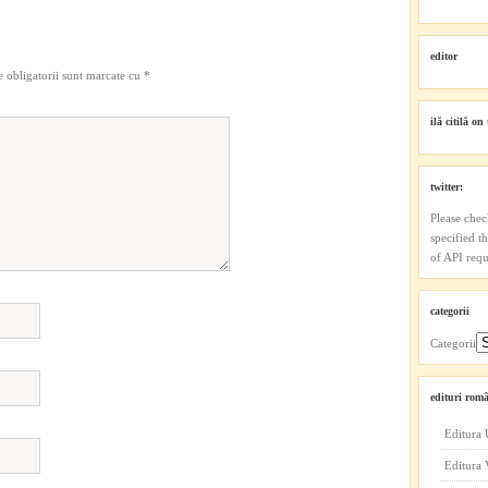
editor
 obligatorii sunt marcate cu
*
ilă citilă on 
twitter:
Please chec
specified t
of API reque
categorii
Categorii
edituri româ
Editura 
Editura