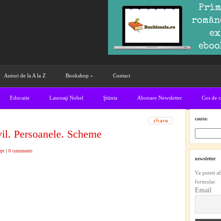
Autori de la A la Z
Bookshop
»
Contact
Educatie
Laureaţi Nobel
Ştiinta
Abonare Newsletter
Cos de 
cauta:
vil. Persoanele. Scheme
ept
|
0 comments
newsletter
Va puteti a
formular:
Email