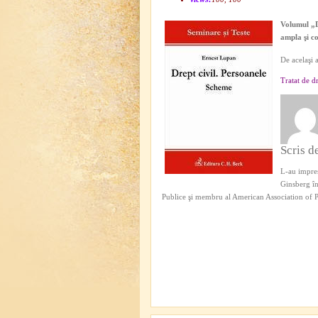
Volumul „
ampla şi co
De acelaşi 
Tratat de d
Scris d
L-au impres
Ginsberg în 
Publice şi membru al American Association of 