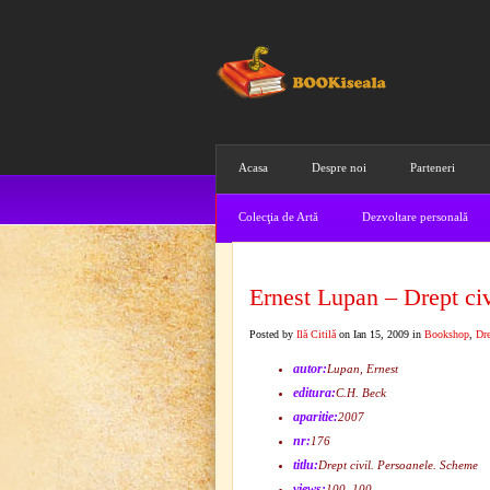
Acasa
Despre noi
Parteneri
Colecţia de Artă
Dezvoltare personală
Ernest Lupan – Drept ci
Posted by
Ilă Citilă
on Ian 15, 2009 in
Bookshop
,
Dr
autor:
Lupan, Ernest
editura:
C.H. Beck
aparitie:
2007
nr:
176
titlu:
Drept civil. Persoanele. Scheme
views:
100, 100