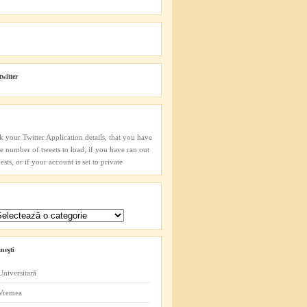
twitter
k your Twitter Application details, that you have
he number of tweets to load, if you have ran out
sts, or if your account is set to private
neşti
Universitară
 Vremea