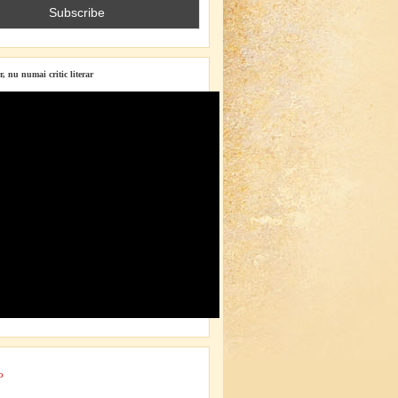
r, nu numai critic literar
o