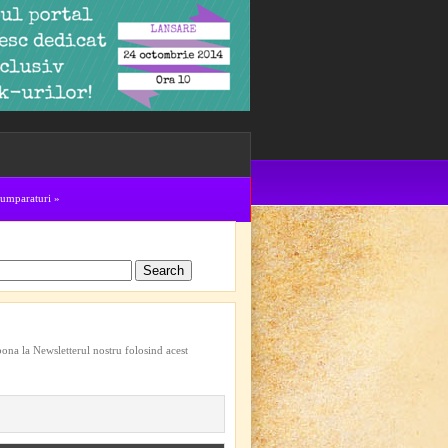
cumparaturi
»
bona la Newsletterul nostru folosind acest