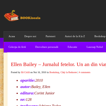
Acasa
Despre noi
Parteneri
Autori de la A la Z
Bookshop
Colecţia de Artă
Dezvoltare personală
Educatie
Laureaţi Nobel
Ellen Bailey – Jurnalul fetelor. Un an din vi
Posted by
Ilă Citilă
on Noi 16, 2010 in
Bookshop
,
Cărţi la Reducere
|
4 comments
aparitie:
2010
autor:
Bailey, Ellen
editura:
Corint Junior
nr:
128
traducere:
Adriana Tudor