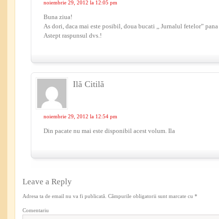
noiembrie 29, 2012 la 12:05 pm
Buna ziua!
As dori, daca mai este posibil, doua bucati ,, Jurnalul fetelor” pan
Astept raspunsul dvs.!
Ilă Citilă
noiembrie 29, 2012 la 12:54 pm
Din pacate nu mai este disponibil acest volum. Ila
Leave a Reply
Adresa ta de email nu va fi publicată.
Câmpurile obligatorii sunt marcate cu
*
Comentariu