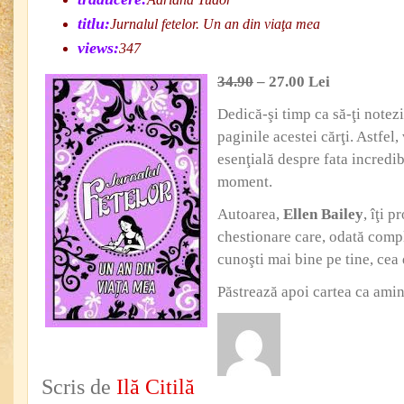
titlu:
Jurnalul fetelor. Un an din viaţa mea
views:
347
34.90
– 27.00 Lei
Dedică-şi timp ca să-ţi notezi
paginile acestei cărţi. Astfel,
esenţială despre fata incredibi
moment.
Autoarea,
Ellen Bailey
, îţi 
chestionare care, odată comple
cunoşti mai bine pe tine, cea 
Păstrează apoi cartea ca amin
Scris de
Ilă Citilă