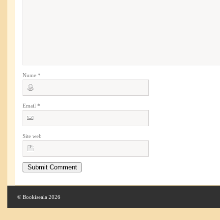
Nume
*
Email
*
Site web
© Bookiseala 2026