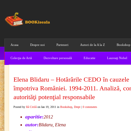
Acasa
Despre noi
Parteneri
Autori de la A la Z
Bookshop
Colecţia de Artă
Dezvoltare personală
Educatie
Laureaţi Nobel
Elena Blidaru – Hotărârile CEDO în cauzele
împotriva României. 1994-2011. Analiză, con
autorităţi potenţial responsabile
Posted by
Ilă Citilă
on Ian 19, 2011 in
Bookshop
,
Drept
|
0 comments
aparitie:
2012
autor:
Blidaru, Elena