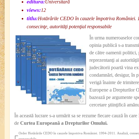
editura:
Universitară
views:
12
titlu:
Hotărârile CEDO în cauzele împotriva României. 
consecinţe, autorităţi potenţial responsabile
În urma numeroaselor co
opinia publică s-a transmi
de către oamenii politici, 
reprezentanţi ai autorităţi
judecătorii poartă vina ex
condamnări, desigur, în pl
verigă înainte de trimiter
Europene a Drepturilor O
bazează pe argumente spec
cercetare ştiinţifică amănu
În această lucrare s-a urmărit sa se rezume fiecare cauză în ca
de
Curtea Europeană a Drepturilor Omului.
Order Hotărârile CEDO în cauzele împotriva României. 1994-2011. Analiză, consecinţ
responsabile