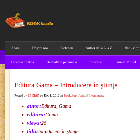
Acasa
Despre noi
Parteneri
Autori de la A la Z
Bookshop
Colecţia de Artă
Dezvoltare personală
Educatie
Laureaţi Nobel
Editura Gama – Introducere în ştiinţe
Posted by
Ilă Citilă
on Dec 1, 2012 in
Bookshop
,
Junior
|
0 comments
autor:
Editura, Gama
editura:
Gama
views:
26
titlu:
Introducere în ştiinţe