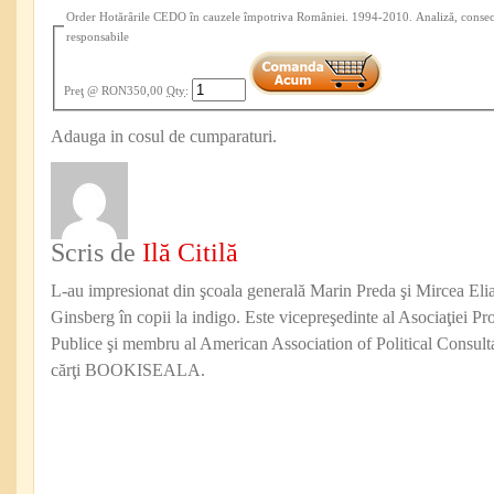
Order Hotărârile CEDO în cauzele împotriva României. 1994-2010. Analiză, consecinţ
responsabile
Preţ
@ RON350,00
Qty
:
Adauga in cosul de cumparaturi.
Scris de
Ilă Citilă
L-au impresionat din şcoala generală Marin Preda şi Mircea Eli
Ginsberg în copii la indigo. Este vicepreşedinte al Asociaţiei Pro
Publice şi membru al American Association of Political Consul
cărţi BOOKISEALA.