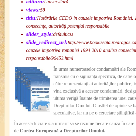
editura:
Universitară
views:
58
titlu:
Hotărârile CEDO în cauzele împotriva României. 
consecinţe, autorităţi potenţial responsabile
slider_style:
default.css
slide_redirect_url:
http://www.bookiseala.ro/dragos-ca
cauzele-impotriva-romaniei-1994-2010-analiza-consecinte
responsabile/96453.html
În urma numeroaselor condamnări ale Român
transmis cu o siguranţă specifică, de către o
către reprezentanţi ai autorităţilor publice, 
vina exclusivă a acestor condamnări, desigur,
ultima verigă înainte de trimiterea unei cau
Drepturilor Omului. O astfel de opinie se 
speculative, iar nu pe o cercetare ştiinţific
În această lucrare s-a urmărit sa se rezume fiecare cauză în ca
de
Curtea Europeană a Drepturilor Omului.