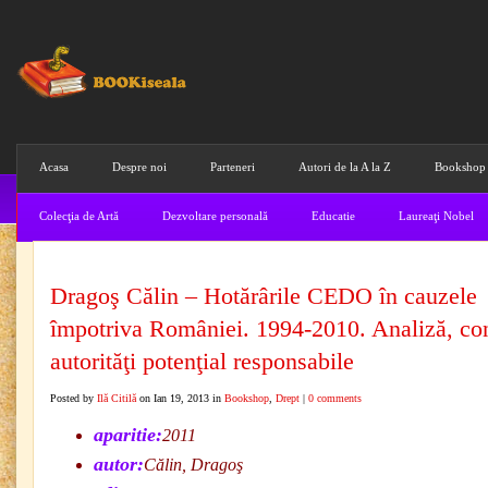
Acasa
Despre noi
Parteneri
Autori de la A la Z
Bookshop
Colecţia de Artă
Dezvoltare personală
Educatie
Laureaţi Nobel
Dragoş Călin – Hotărârile CEDO în cauzele
împotriva României. 1994-2010. Analiză, con
autorităţi potenţial responsabile
Posted by
Ilă Citilă
on Ian 19, 2013 in
Bookshop
,
Drept
|
0 comments
aparitie:
2011
autor:
Călin, Dragoş