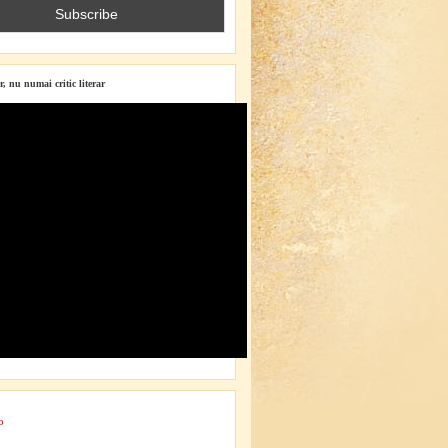
r, nu numai critic literar
o