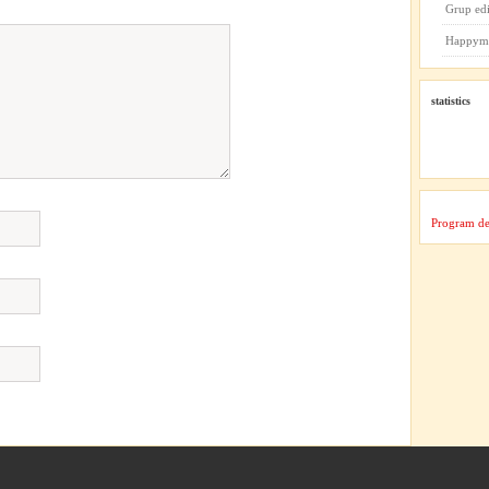
Grup ed
Happym
statistics
Program de