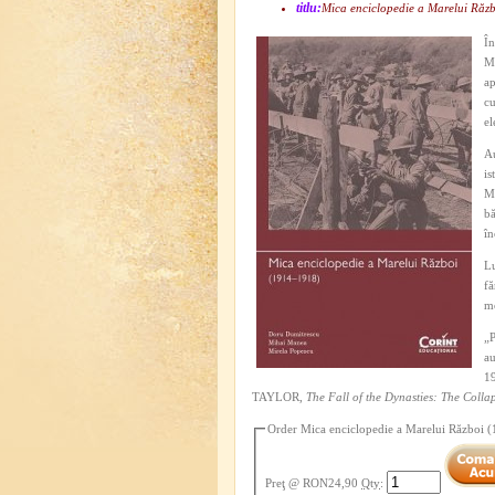
titlu:
Mica enciclopedie a Marelui Răz
În
Mo
ap
cu
el
Au
is
Mo
bă
în
Lu
fă
m
„P
au
19
TAYLOR,
The Fall of the Dynasties: The Coll
Order Mica enciclopedie a Marelui Război
Preţ
@ RON24,90
Qty
: