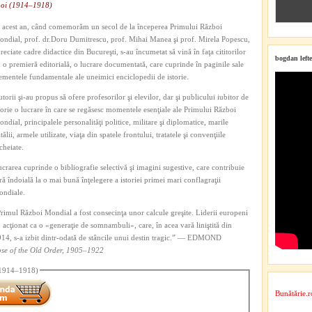
boi (1914–1918)
 acest an, când comemorăm un secol de la începerea Primului Război
ndial, prof. dr.Doru Dumitrescu, prof. Mihai Manea şi prof. Mirela Popescu,
reciate cadre didactice din Bucureşti, s-au încumetat să vină în faţa cititorilor
bogdan lefte
 o premieră editorială, o lucrare documentată, care cuprinde în paginile sale
ementele fundamentale ale uneimici enciclopedii de istorie.
torii şi-au propus să ofere profesorilor şi elevilor, dar şi publicului iubitor de
torie o lucrare în care se regăsesc momentele esenţiale ale Primului Război
ndial, principalele personalităţi politice, militare şi diplomatice, marile
tălii, armele utilizate, viaţa din spatele frontului, tratatele şi convenţiile
cheiate.
crarea cuprinde o bibliografie selectivă şi imagini sugestive, care contribuie
ră îndoială la o mai bună înţelegere a istoriei primei mari conflagraţii
ondiale.
rimul Război Mondial a fost consecinţa unor calcule greşite. Liderii europeni
 acţionat ca o «generaţie de somnambuli», care, în acea vară liniştită din
14, s-a izbit dintr-odată de stâncile unui destin tragic.” — EDMOND
apse of the Old Order, 1905–1922
 (1914–1918)
Bunătărie.r