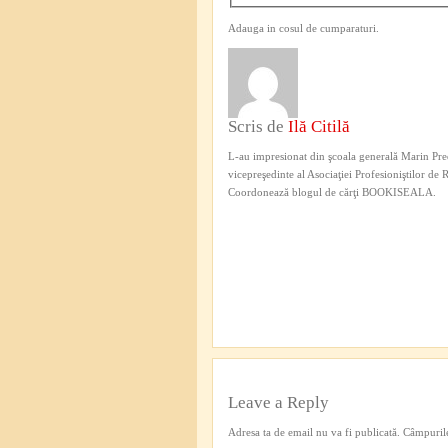
Adauga in cosul de cumparaturi.
Scris de
Ilă Citilă
L-au impresionat din şcoala generală Marin Pred
vicepreşedinte al Asociaţiei Profesioniştilor de
Coordonează blogul de cărţi BOOKISEALA.
Leave a Reply
Adresa ta de email nu va fi publicată.
Câmpurile