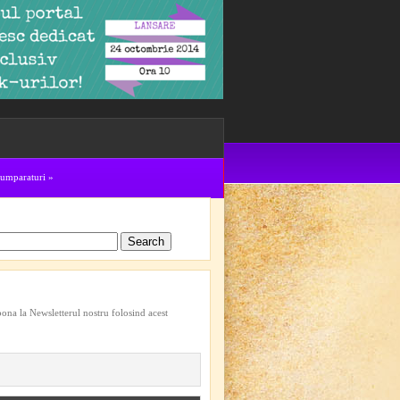
cumparaturi
»
bona la Newsletterul nostru folosind acest