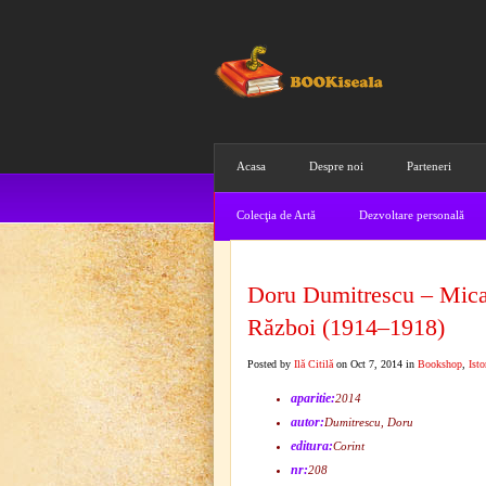
Acasa
Despre noi
Parteneri
Colecţia de Artă
Dezvoltare personală
Doru Dumitrescu – Mica
Război (1914–1918)
Posted by
Ilă Citilă
on Oct 7, 2014 in
Bookshop
,
Isto
aparitie:
2014
autor:
Dumitrescu, Doru
editura:
Corint
nr:
208