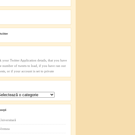
twitter
k your Twitter Application details, that you have
he number of tweets to load, if you have ran out
sts, or if your account is set to private
neşti
Universitară
 Vremea