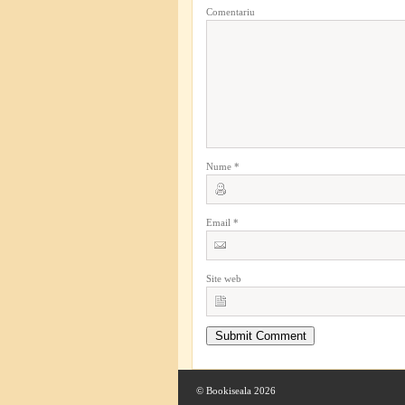
Comentariu
Nume
*
Email
*
Site web
© Bookiseala 2026