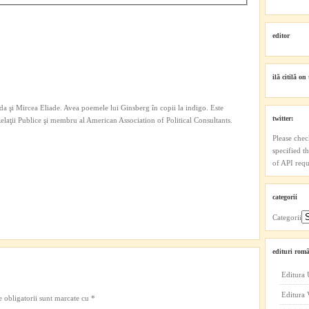
editor
ilă citilă on 
a şi Mircea Eliade. Avea poemele lui Ginsberg în copii la indigo. Este
twitter:
 Relaţii Publice şi membru al American Association of Political Consultants.
Please chec
specified t
of API reque
categorii
Categorii
edituri româ
Editura 
Editura
 obligatorii sunt marcate cu
*