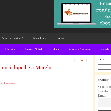
Autori de la A la Z
Bookshop
»
Contact
Educatie
Laureaţi Nobel
Ştiinta
Abonare Newsletter
Cos de 
cauta:
 enciclopedie a Marelui
newsletter
rie
|
0 comments
Va puteti a
formular:
Email