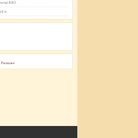
itorial RAO
ed.tv
 Facturare