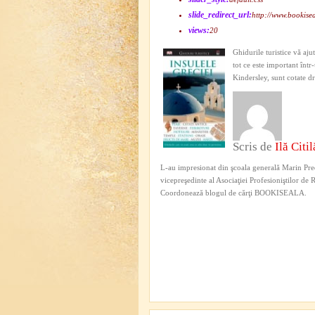
slide_redirect_url:
http://www.bookisea
views:
20
Ghidurile turistice vă aju
tot ce este important înt
Kindersley, sunt cotate d
Scris de
Ilă Citil
L-au impresionat din şcoala generală Marin Pred
vicepreşedinte al Asociaţiei Profesioniştilor de
Coordonează blogul de cărţi BOOKISEALA.