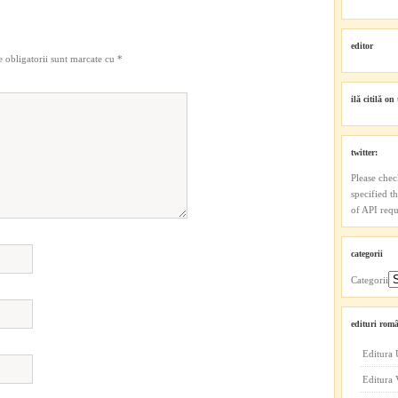
editor
 obligatorii sunt marcate cu
*
ilă citilă on 
twitter:
Please chec
specified t
of API reque
categorii
Categorii
edituri româ
Editura 
Editura