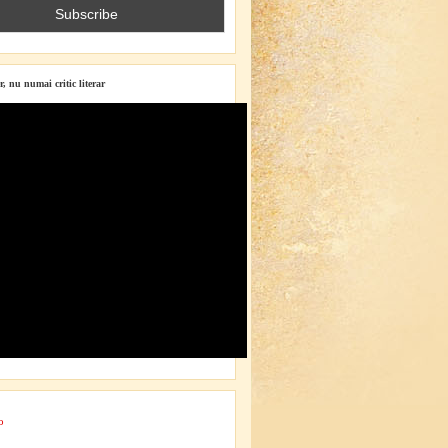
r, nu numai critic literar
o