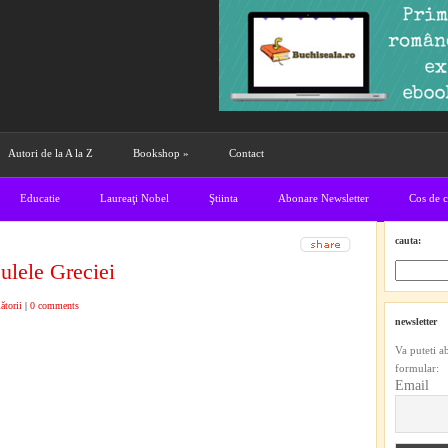
Autori de la A la Z
Bookshop
»
Contact
Educatie
Laureaţi Nobel
Ştiinta
Abonare Newsletter
Cos de 
cauta:
ulele Greciei
ătorii
|
0 comments
newsletter
Va puteti a
formular:
Email