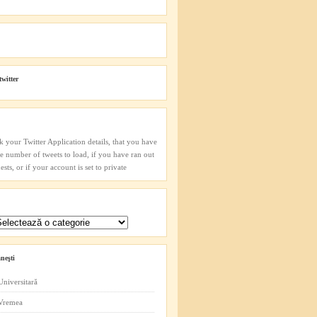
twitter
k your Twitter Application details, that you have
he number of tweets to load, if you have ran out
sts, or if your account is set to private
neşti
Universitară
 Vremea