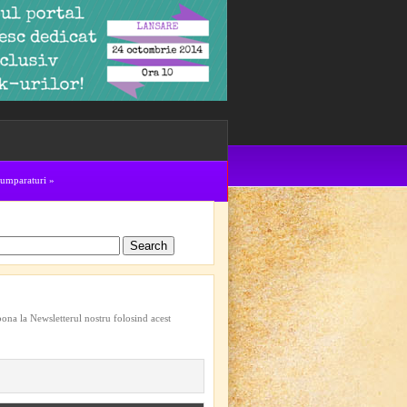
cumparaturi
»
bona la Newsletterul nostru folosind acest