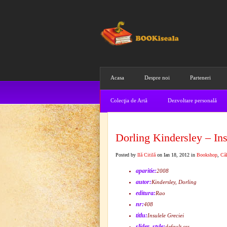
Acasa
Despre noi
Parteneri
Colecţia de Artă
Dezvoltare personală
Dorling Kindersley – Ins
Posted by
Ilă Citilă
on Ian 18, 2012 in
Bookshop
,
Căl
aparitie:
2008
autor:
Kindersley, Dorling
editura:
Rao
nr:
408
titlu:
Insulele Greciei
slider_style:
default.css