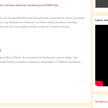
la.ro/dorling-kindersley-insulele-greciei/74680.html
tă, prin recomandările privind monumentele şi punctele de interes, să vizitaţi
bogdan lefte
r-un oraş. Realizate în colaborare cu celebra editură londoneza Dorling
rept cele mai bune ghiduri turistice publicate în ultimul deceniu
ă
a şi Mircea Eliade. Avea poemele lui Ginsberg în copii la indigo. Este
 Relaţii Publice şi membru al American Association of Political Consultants.
Bunătărie.r