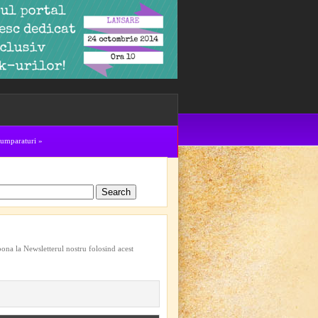
cumparaturi
»
bona la Newsletterul nostru folosind acest