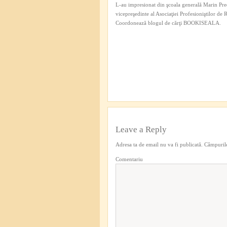
L-au impresionat din şcoala generală Marin Pred
vicepreşedinte al Asociaţiei Profesioniştilor de
Coordonează blogul de cărţi BOOKISEALA.
Leave a Reply
Adresa ta de email nu va fi publicată.
Câmpurile
Comentariu