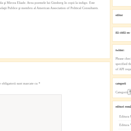
a şi Mircea Eliade. Avea poemele lui Ginsberg în copii la indigo. Este
 Relaţii Publice şi membru al American Association of Political Consultants.
editor
ilă citilă on 
twitter:
Please chec
specified t
of API reque
 obligatorii sunt marcate cu
*
categorii
Categorii
edituri româ
Editura 
Editura