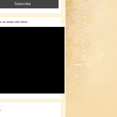
r, nu numai critic literar
o