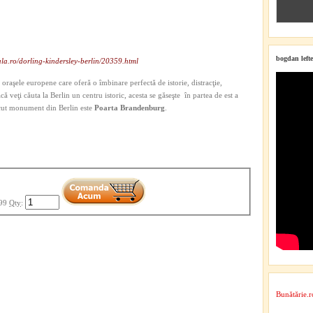
bogdan lefte
la.ro/dorling-kindersley-berlin/20359.html
 oraşele europene care oferă o îmbinare perfectă de istorie, distracţie,
acă veţi căuta la Berlin un centru istoric, acesta se găseşte în partea de est a
cut monument din Berlin este
Poarta Brandenburg
.
99
Qty
:
Bunătărie.r