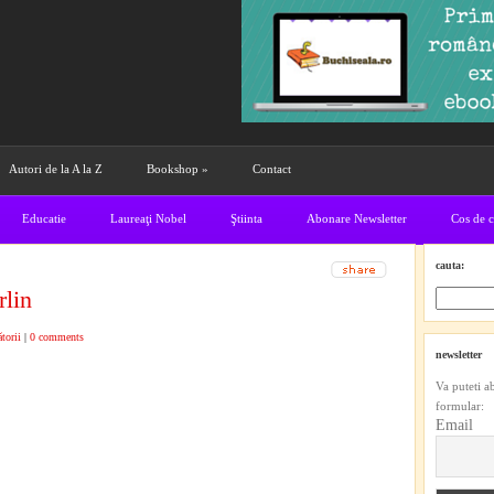
Autori de la A la Z
Bookshop
»
Contact
Educatie
Laureaţi Nobel
Ştiinta
Abonare Newsletter
Cos de 
cauta:
rlin
torii
|
0 comments
newsletter
Va puteti a
formular:
Email