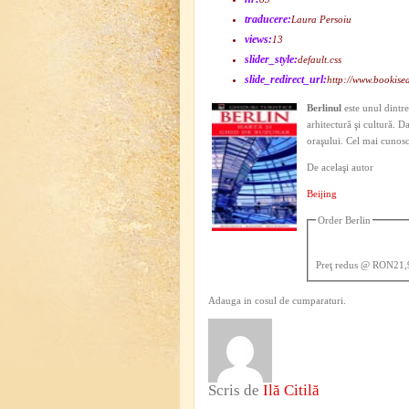
traducere:
Laura Persoiu
views:
13
slider_style:
default.css
slide_redirect_url:
http://www.bookisea
Berlinul
este unul dintre
arhitectură şi cultură. D
oraşului. Cel mai cunos
De acelaşi autor
Beijing
Order Berlin
Preţ redus
@ RON21,
Adauga in cosul de cumparaturi.
Scris de
Ilă Citilă