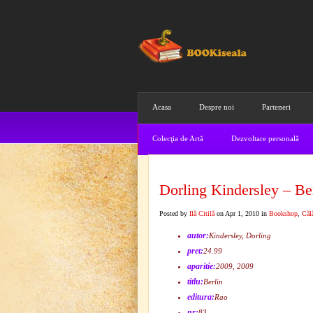
Acasa
Despre noi
Parteneri
Colecţia de Artă
Dezvoltare personală
Dorling Kindersley – Be
Posted by
Ilă Citilă
on Apr 1, 2010 in
Bookshop
,
Călă
autor:
Kindersley, Dorling
pret:
24.99
aparitie:
2009, 2009
titlu:
Berlin
editura:
Rao
nr:
83