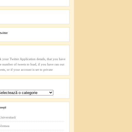
twitter
k your Twitter Application details, that you have
he number of tweets to load, if you have ran out
sts, or if your account is set to private
neşti
Universitară
 Vremea