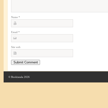
Nume
*
Email
*
Site web
© Bookiseala 2026