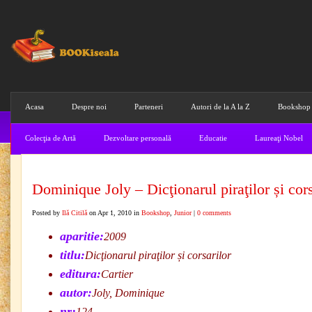
Acasa
Despre noi
Parteneri
Autori de la A la Z
Bookshop
Colecţia de Artă
Dezvoltare personală
Educatie
Laureaţi Nobel
Dominique Joly – Dicţionarul piraţilor și cors
Posted by
Ilă Citilă
on Apr 1, 2010 in
Bookshop
,
Junior
|
0 comments
aparitie:
2009
titlu:
Dicţionarul piraţilor și corsarilor
editura:
Cartier
autor:
Joly, Dominique
nr:
124