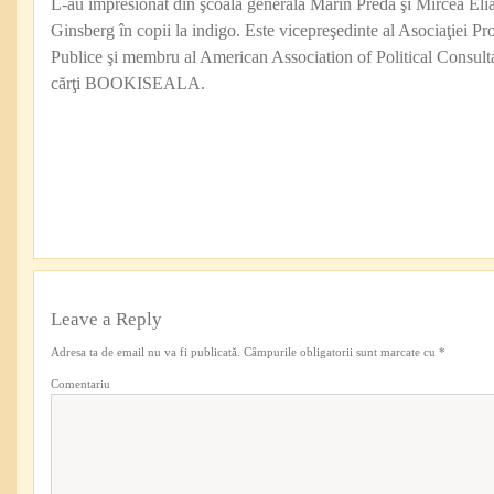
L-au impresionat din şcoala generală Marin Preda şi Mircea Eli
Ginsberg în copii la indigo. Este vicepreşedinte al Asociaţiei Pro
Publice şi membru al American Association of Political Consul
cărţi BOOKISEALA.
Leave a Reply
Adresa ta de email nu va fi publicată.
Câmpurile obligatorii sunt marcate cu
*
Comentariu