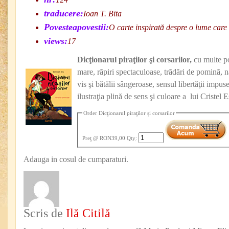
traducere:
Ioan T. Bita
Povesteapovestii:
O carte inspirată despre o lume care 
views:
17
Dicţionarul piraţilor şi corsarilor,
cu multe p
mare, răpiri spectaculoase, trădări de pomină, n
vis şi bătălii sângeroase, sensul libertăţii impu
ilustraţia plină de sens şi culoare a lui Cristel E
Order Dicţionarul piraţilor și corsarilor
Preţ
@ RON39,00
Qty
:
Adauga in cosul de cumparaturi.
Scris de
Ilă Citilă