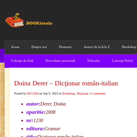
Acasa
Despre noi
Parteneri
Autori de la A la Z
Bookshop
Colecţia de Artă
Dezvoltare personală
Educatie
Laureaţi Nobel
Doina Derer – Dicţionar român-italian
Posted by
Ilă Citilă
on Sep 9, 2013 in
Bookshop
,
Dicţionar
|
0 comments
autor:
Derer, Doina
aparitie:
2008
nr:
1230
editura:
Gramar
titlu:
Dicţionar român-italian