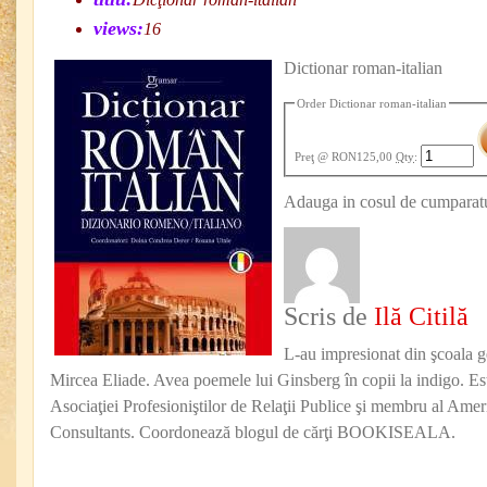
views:
16
Dictionar roman-italian
Order Dictionar roman-italian
Preţ
@ RON125,00
Qty
:
Adauga in cosul de cumparatu
Scris de
Ilă Citilă
L-au impresionat din şcoala g
Mircea Eliade. Avea poemele lui Ginsberg în copii la indigo. Est
Asociaţiei Profesioniştilor de Relaţii Publice şi membru al Amer
Consultants. Coordonează blogul de cărţi BOOKISEALA.