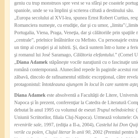
geniu cu trup monstruos spre vest se va sfârşi pe coastele portu
spaniole, unde se va împlini şi scrierea cifrată a destinului său.
„Europa secolului al XVI-lea, spunea Ernst Robert Curtius, res
Romanciera numeşte, cu erudiţie, dar şi cu umor, „limita”/„limitel
Portugalia, Viena, Praga, Veneţia, dar şi călătoriile prin spaţiile
„centrale”, prielnice întâlnirilor cu Mefisto. Cu personajele ext
un timp al creaţiei şi al iubirii. Şi, dacă suntem într-o lume a fer
şi romanul lui José Saramago,
Călătoria
elefantului
.” (Cornel 
„
Diana Adamek
stăpâneşte vocile naraţiunii cu o fascinaţie unic
română contemporană. Alunecând repede în paginile acestui roma
zăbavă, dincolo de rafinamentul stilistic excepţional, către revela
protagonistul:
întotdeauna ajungem în locul în care suntem aştep
Diana Adamek
este absolventă a Facultăţii de Litere, Univers
Napoca şi în prezent, conferenţiar la Catedra de Literatură Compa
debutat în anul 1995 cu volumul de eseuri
Trupul neîndoielnic
(
Uniunii Scriitorilor, filiala Cluj-Napoca). Urmează volumele:
Oc
revenirile sale
, 1997, (ediţia a II-a, 2004),
Castelul lui Don Quij
verile cu polen,
Clujul literar în anii 90
, 2002 (Premiul pentru Ist