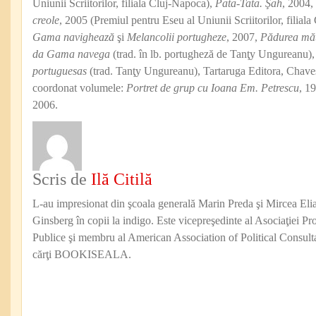
Uniunii Scriitorilor, filiala Cluj-Napoca),
Pata-Tata. Şah
, 2004, 
creole
, 2005 (Premiul pentru Eseu al Uniunii Scriitorilor, filial
Gama navighează
şi
Melancolii portugheze
, 2007,
Pădurea măt
da Gama navega
(trad. în lb. portugheză de Tanţy Ungureanu)
portuguesas
(trad. Tanţy Ungureanu), Tartaruga Editora, Chaves
coordonat volumele:
Portret de grup cu Ioana Em. Petrescu
, 1
2006.
Scris de
Ilă Citilă
L-au impresionat din şcoala generală Marin Preda şi Mircea Eli
Ginsberg în copii la indigo. Este vicepreşedinte al Asociaţiei Pro
Publice şi membru al American Association of Political Consul
cărţi BOOKISEALA.