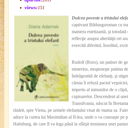
views:
151
Dulcea poveste a tristului elef
captivant Bildungsroman cu tra
maniera estetizantă, şi totodată 
reflecţie asupra alterităţii ori 
exercită diferitul, însolitul, exot
Rudolf (Roro), un patiser de g
misterios, moşteneşte patima d
îndrăgostită de elefanţi, şi stig
căruia îi refuză pactul veşniciei
imperiu al minunilor de o clipă
cuptoarelor. Descendent al unei 
Transilvania, născut în Bretania
răsărit, spre Viena, pe urmele elefantului visat de mama sa. Faima 
aduce la curtea lui Maximilian al II-lea, unde o va cunoaşte pe 
Habsburg, de care îl va lega până la sfârşit tensiunea unei pasiun