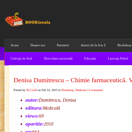
Acasa
Despre noi
Parteneri
Autori de la A la Z
Bookshop
Colecţia de Artă
Dezvoltare personală
Educatie
Laureaţi Nobel
Denisa Dumitrescu – Chimie farmaceutică. 
Posted by
Ilă Citilă
on Feb 14, 2013 in
Bookshop
,
Medicina
|
0 comments
autor:
Dumitrescu, Denisa
editura:
Medicală
views:
69
aparitie:
2010
nr:
664