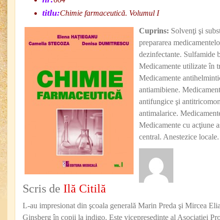
titlu:
Chimie farmaceutică. Volumul I
Cuprins:
Solvenţi şi subst
prepararea medicamentelor
dezinfectante. Sulfamide ba
Medicamente utilizate în t
Medicamente antihelmint
antiamibiene. Medicament
antifungice şi antitricom
antimalarice. Medicamente
Medicamente cu acţiune a
central. Anestezice locale.
Scris de
Ilă Citilă
L-au impresionat din şcoala generală Marin Preda şi Mircea Eli
Ginsberg în copii la indigo. Este vicepreşedinte al Asociaţiei Pro